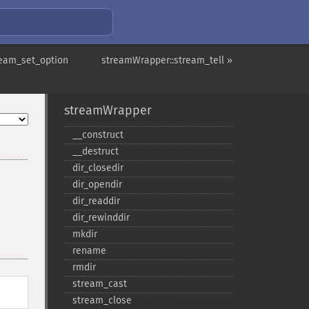
ream_set_option
streamWrapper::stream_tell »
streamWrapper
_​_​construct
_​_​destruct
dir_​closedir
dir_​opendir
dir_​readdir
dir_​rewinddir
mkdir
rename
rmdir
stream_​cast
stream_​close