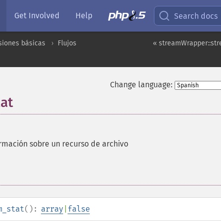
Get Involved
Help
Search docs
siones básicas
Flujos
« streamWrapper::st
Change language:
at
rmación sobre un recurso de archivo
m_stat
():
array
|
false