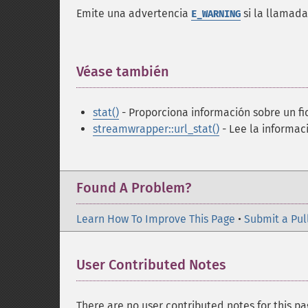
Emite una advertencia
si la llamada
E_WARNING
Véase también
¶
stat()
- Proporciona información sobre un fi
streamwrapper::url_stat()
- Lee la informac
Found A Problem?
Learn How To Improve This Page
•
Submit a Pul
User Contributed Notes
There are no user contributed notes for this pa