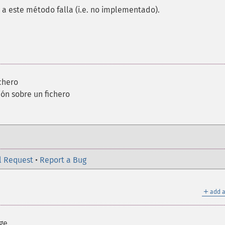
 a este método falla (i.e. no implementado).
chero
ión sobre un fichero
l Request
•
Report a Bug
＋
add a
ge.