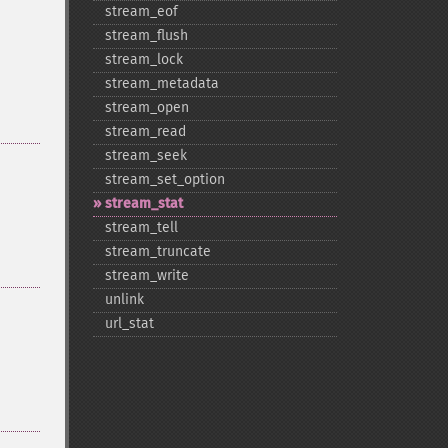
stream_​eof
stream_​flush
stream_​lock
stream_​metadata
stream_​open
stream_​read
stream_​seek
stream_​set_​option
stream_​stat
stream_​tell
stream_​truncate
stream_​write
unlink
url_​stat