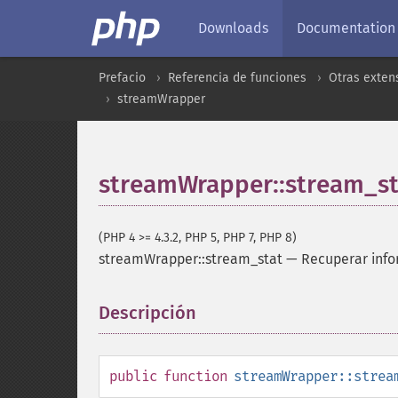
Downloads
Documentation
Prefacio
Referencia de funciones
Otras exten
streamWrapper
streamWrapper::stream_st
(PHP 4 >= 4.3.2, PHP 5, PHP 7, PHP 8)
streamWrapper::stream_stat
—
Recuperar info
Descripción
¶
public
function
streamWrapper::strea