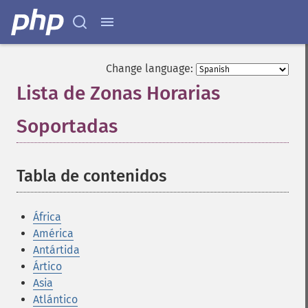
Change language:
Lista de Zonas Horarias
Soportadas
¶
Tabla de contenidos
¶
África
América
Antártida
Ártico
Asia
Atlántico