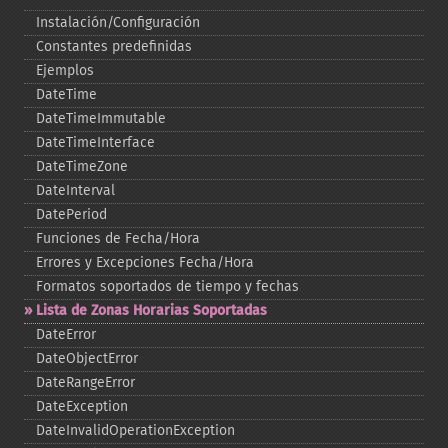
Instalación/Configuración
Constantes predefinidas
Ejemplos
DateTime
DateTimeImmutable
DateTimeInterface
DateTimeZone
DateInterval
DatePeriod
Funciones de Fecha/Hora
Errores y Excepciones Fecha/Hora
Formatos soportados de tiempo y fechas
Lista de Zonas Horarias Soportadas
DateError
DateObjectError
DateRangeError
DateException
DateInvalidOperationException