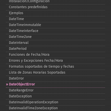
Instalación/Configuración
Constantes predefinidas
Ejemplos
DateTime
DateTimeImmutable
DateTimeInterface
DateTimeZone
DateInterval
DatePeriod
Funciones de Fecha/Hora
Errores y Excepciones Fecha/Hora
Formatos soportados de tiempo y fechas
Lista de Zonas Horarias Soportadas
DateError
DateObjectError
DateRangeError
DateException
DateInvalidOperationException
DateInvalidTimeZoneException