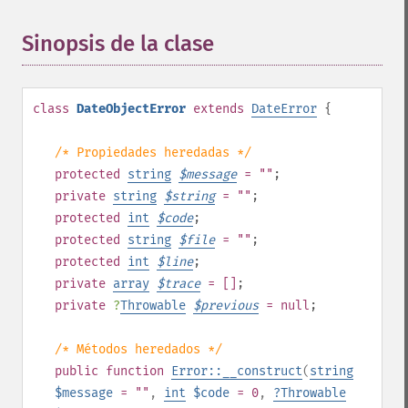
Sinopsis de la clase
¶
class
DateObjectError
extends
DateError
{
/* Propiedades heredadas */
protected
string
$
message
= ""
;
private
string
$
string
= ""
;
protected
int
$
code
;
protected
string
$
file
= ""
;
protected
int
$
line
;
private
array
$
trace
= []
;
private
?
Throwable
$
previous
= null
;
/* Métodos heredados */
public
function
Error::__construct
(
string
$message
= ""
,
int
$code
= 0
,
?
Throwable