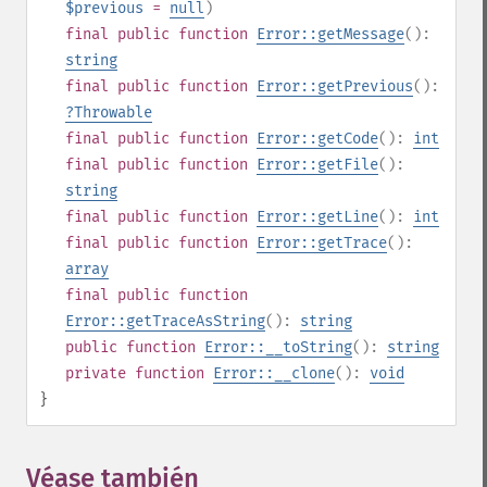
$previous
=
null
)
final
public
function
Error::getMessage
():
string
final
public
function
Error::getPrevious
():
?
Throwable
final
public
function
Error::getCode
():
int
final
public
function
Error::getFile
():
string
final
public
function
Error::getLine
():
int
final
public
function
Error::getTrace
():
array
final
public
function
Error::getTraceAsString
():
string
public
function
Error::__toString
():
string
private
function
Error::__clone
():
void
}
Véase también