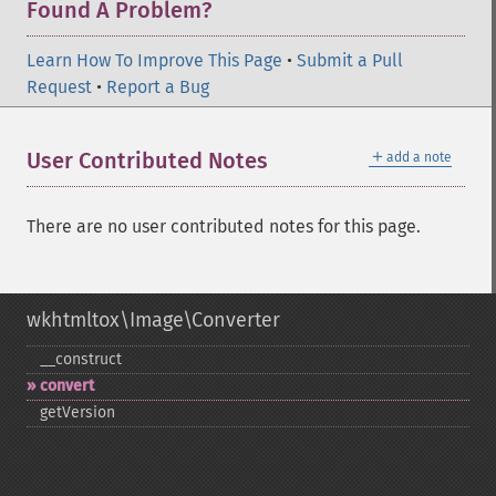
Found A Problem?
Learn How To Improve This Page
•
Submit a Pull
Request
•
Report a Bug
＋
User Contributed Notes
add a note
There are no user contributed notes for this page.
wkhtmltox\Image\Converter
_​_​construct
convert
getVersion