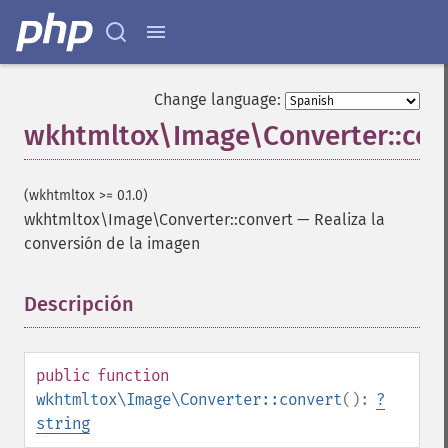
Change language:
wkhtmltox\Image\Converter::con
(wkhtmltox >= 0.1.0)
wkhtmltox\Image\Converter::convert
—
Realiza la
conversión de la imagen
Descripción
¶
public
function
wkhtmltox\Image\Converter::convert
():
?
string