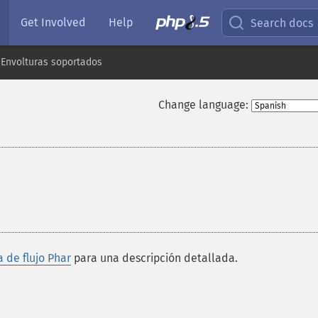
Get Involved
Help
Search docs
 Envolturas soportados
Change language:
 de flujo Phar
para una descripción detallada.