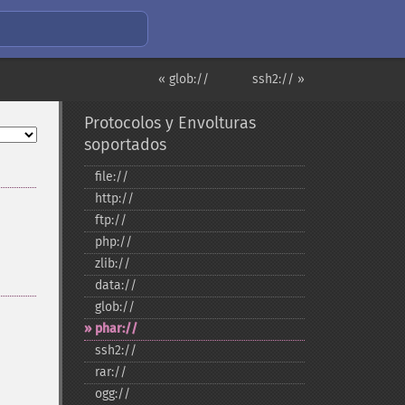
« glob://
ssh2:// »
Protocolos y Envolturas
soportados
file://
http://
ftp://
php://
zlib://
data://
glob://
phar://
ssh2://
rar://
ogg://