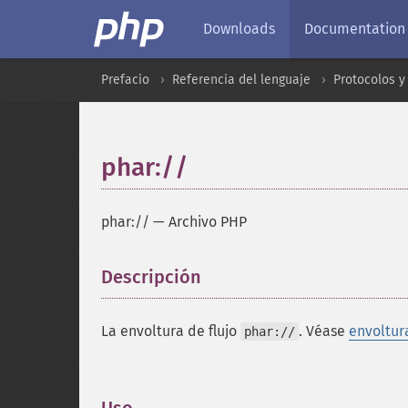
Downloads
Documentation
Prefacio
Referencia del lenguaje
Protocolos y
phar://
phar://
—
Archivo PHP
Descripción
¶
La envoltura de flujo
. Véase
envoltura
phar://