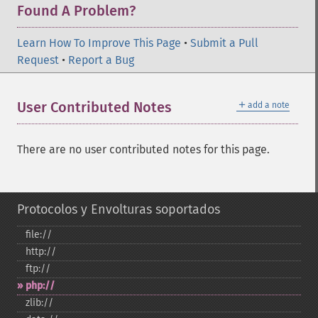
Found A Problem?
Learn How To Improve This Page
•
Submit a Pull
Request
•
Report a Bug
＋
User Contributed Notes
add a note
There are no user contributed notes for this page.
Protocolos y Envolturas soportados
file://
http://
ftp://
php://
zlib://