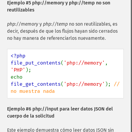
Ejemplo #5 php://memory y php://temp no son
reutilizables
php://memory
y
php://temp
no son reutilizables, es
decir, después de que los flujos hayan sido cerrados
no hay manera de referenciarlos nuevamente.
<?php

file_put_contents
(
'php://memory'
, 
'PHP'
);

echo 
file_get_contents
(
'php://memory'
); 
// 
no muestra nada
Ejemplo #6 php://input para leer datos JSON del
cuerpo de la solicitud
Este ejemplo demuestra cómo leer datos JSON sin