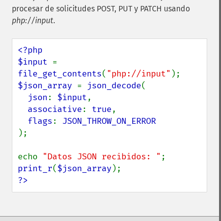
procesar de solicitudes POST, PUT y PATCH usando
php://input
.
<?php

$input 
= 
file_get_contents
(
"php://input"
$json_array 
= 
json_decode
(

json
: 
$input
,

associative
: 
true
,

flags
: 
);

echo 
"Datos JSON recibidos: "
print_r
(
$json_array
?>