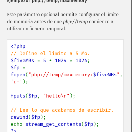
Ejemplo #1 php://temp/maxmemory
Este parámetro opcional permite configurar el límite
de memoria antes de que
php://temp
comience a
utilizar un fichero temporal.
$fiveMBs 
= 
5 
* 
1024 
* 
1024
$fp 
= 
fopen
(
"php://temp/maxmemory:
$fiveMBs
"
, 
'r+'
);

fputs
(
$fp
, 
"hello\n"
);

rewind
(
$fp
);

echo 
stream_get_contents
(
$fp
?>