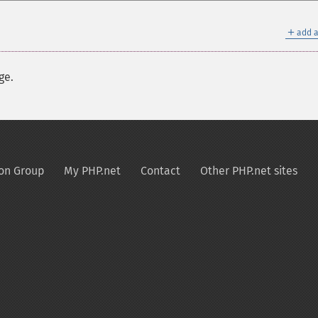
＋
add a
ge.
on Group
My PHP.net
Contact
Other PHP.net sites