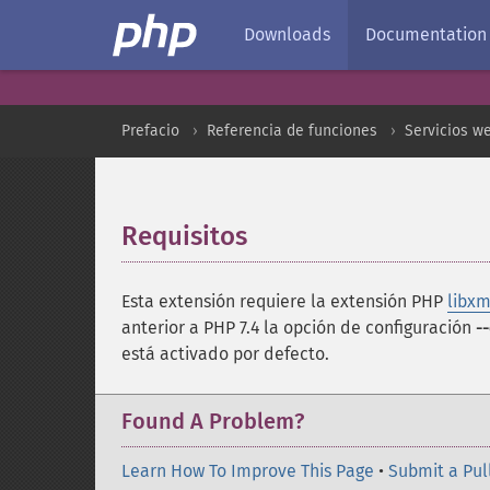
Downloads
Documentation
Prefacio
Referencia de funciones
Servicios w
Requisitos
¶
Esta extensión requiere la extensión PHP
libxm
anterior a PHP 7.4 la opción de configuración
-
está activado por defecto.
Found A Problem?
Learn How To Improve This Page
•
Submit a Pul