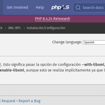
Get Involved
Help
Search docs
PHP 8.4.24 Released!
eb
XML-RPC
Instalación/Configuración
Change language:
l
. Esto significa pasar la opción de configuración
--with-libxml
-enable-libxml
, aunque esto se realiza implícitamente ya que 
l Request
•
Report a Bug