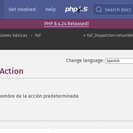
Get Involved
Help
Search docs
PHP 8.4.24 Released!
siones básicas
Yaf
« Yaf_Dispatcher::returnR
Change language:
tAction
nombre de la acción predeterminada