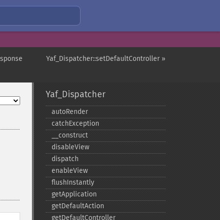
esponse
Yaf_Dispatcher::setDefaultController »
Yaf_Dispatcher
autoRender
catchException
_​_​construct
disableView
dispatch
enableView
flushInstantly
getApplication
getDefaultAction
getDefaultController