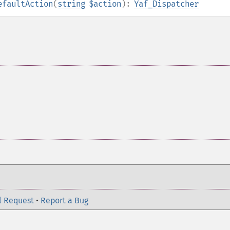
efaultAction
(
string
$action
):
Yaf_Dispatcher
l Request
•
Report a Bug