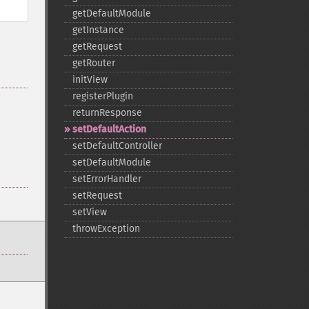
getDefaultModule
getInstance
getRequest
getRouter
initView
registerPlugin
returnResponse
setDefaultAction
setDefaultController
setDefaultModule
setErrorHandler
setRequest
setView
throwException