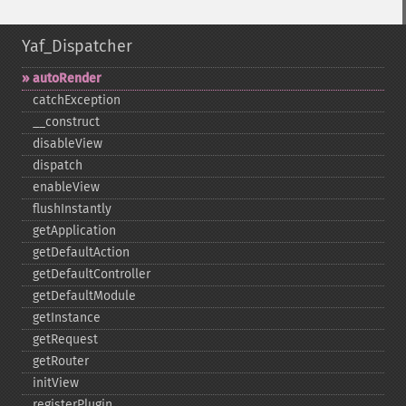
Yaf_Dispatcher
autoRender
catchException
_​_​construct
disableView
dispatch
enableView
flushInstantly
getApplication
getDefaultAction
getDefaultController
getDefaultModule
getInstance
getRequest
getRouter
initView
registerPlugin