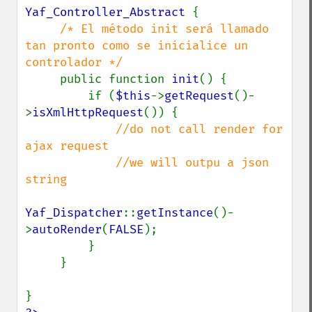
Yaf_Controller_Abstract 
{

/* El método init será llamado 
tan pronto como se inicialice un 
controlador */

public function 
init
() {

         if (
$this
->
getRequest
()-
>
isXmlHttpRequest
()) {

//do not call render for 
ajax request

             //we will outpu a json 
string

Yaf_Dispatcher
::
getInstance
()-
>
autoRender
(
FALSE
);

         }

     }
