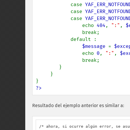
            case 
YAF_ERR_NOTFOUN
            case 
YAF_ERR_NOTFOUN
            case 
YAF_ERR_NOTFOUN
                echo 
404
, 
":"
, 
$
                break;

            default :

$message 
= 
$exce
                echo 
0
, 
":"
, 
$ex
                break;

        }

     }

?>
Resultado del ejemplo anterior es similar a:
/* ahora, si ocurre algún error, se asu