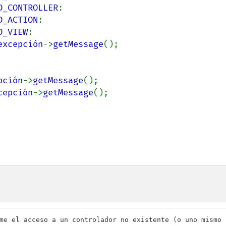
D_CONTROLLER
:

D_ACTION
:

D_VIEW
:

excepción
->
getMessage
();

pción
->
getMessage
();

cepción
->
getMessage
();

me el acceso a un controlador no existente (o uno mismo 