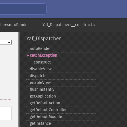
cher::autoRender
Yaf_Dispatcher::__construct »
Yaf_Dispatcher
autoRender
catchException
_​_​construct
disableView
dispatch
enableView
flushInstantly
getApplication
getDefaultAction
getDefaultController
getDefaultModule
getInstance