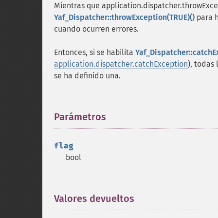
Mientras que application.dispatcher.throwExc
Yaf_Dispatcher::throwException(TRUE)()
para h
cuando ocurren errores.
Entonces, si se habilita
Yaf_Dispatcher::catchE
application.dispatcher.catchException
), todas
se ha definido una.
Parámetros
¶
flag
bool
Valores devueltos
¶