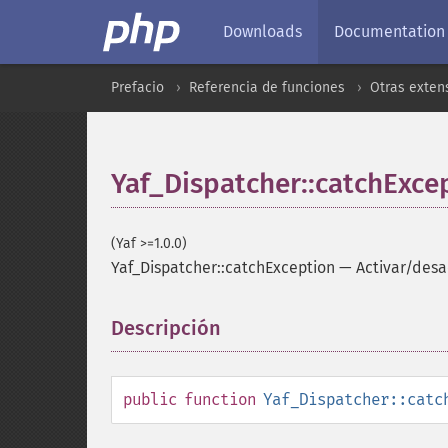
Downloads
Documentation
Prefacio
Referencia de funciones
Otras exten
Yaf_Dispatcher::catchExce
(Yaf >=1.0.0)
Yaf_Dispatcher::catchException
—
Activar/desa
Descripción
¶
public
function
Yaf_Dispatcher::catc