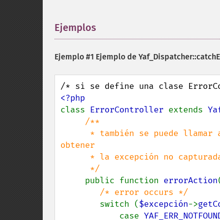
Ejemplos
¶
Ejemplo #1 Ejemplo de
Yaf_Dispatcher::catchE
class 
ErrorController 
extends 
Ya
/**

      * también se puede llamar a Yaf_Request_Abstract::getException para 
obtener

      * la excepción no capturada.

      */

public function 
errorAction
/* error occurs */

switch (
$excepción
->
getC
            case 
YAF_ERR_NOTFOUN