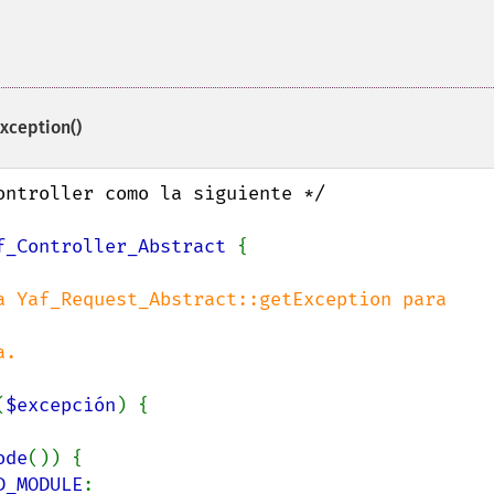
xception()
f_Controller_Abstract 
{

(
$excepción
) {

ode
()) {

D_MODULE
:
