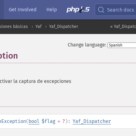
Get Involved
Help
Search docs
siones básicas
Yaf
Yaf_Dispatcher
« Yaf_Dispat
Change language:
ption
ctivar la captura de excepciones
hException
(
bool
$flag
= ?
):
Yaf_Dispatcher