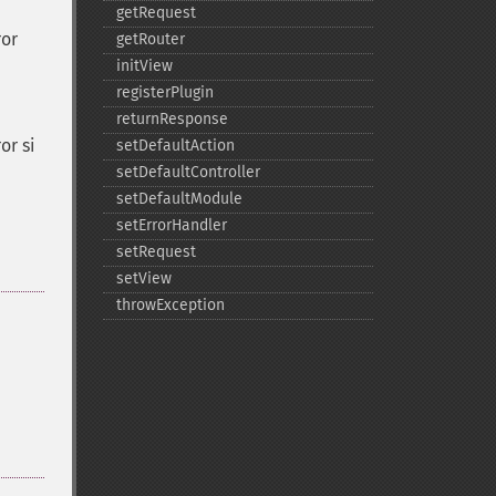
getRequest
ror
getRouter
initView
registerPlugin
returnResponse
or si
setDefaultAction
setDefaultController
setDefaultModule
setErrorHandler
setRequest
setView
throwException