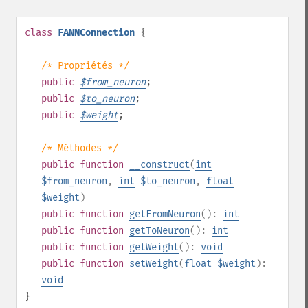
class
FANNConnection
{
/* Propriétés */
public
$
from_neuron
;
public
$
to_neuron
;
public
$
weight
;
/* Méthodes */
public
function
__construct
(
int
$from_neuron
,
int
$to_neuron
,
float
$weight
)
public
function
getFromNeuron
():
int
public
function
getToNeuron
():
int
public
function
getWeight
():
void
public
function
setWeight
(
float
$weight
):
void
}