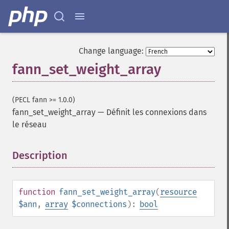
Change language:
fann_set_weight_array
Fonctions Fann
(PECL fann >= 1.0.0)
fann_​cascadetrain_​on_​data
fann_set_weight_array
—
Définit les connexions dans
fann_​cascadetrain_​on_​file
le réseau
fann_​clear_​scaling_​params
fann_​copy
Description
¶
fann_​create_​from_​file
fann_​create_​shortcut
fann_​create_​shortcut_​array
fann_​create_​sparse
function
fann_set_weight_array
(
resource
fann_​create_​sparse_​array
$ann
,
array
$connections
):
bool
fann_​create_​standard
fann_​create_​standard_​array