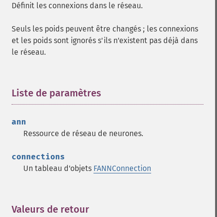
Définit les connexions dans le réseau.
fann_​create_​train
fann_​create_​train_​from_​callback
Seuls les poids peuvent être changés ; les connexions
fann_​descale_​input
et les poids sont ignorés s'ils n'existent pas déjà dans
fann_​descale_​output
le réseau.
fann_​descale_​train
fann_​destroy
fann_​destroy_​train
Liste de paramètres
¶
fann_​duplicate_​train_​data
fann_​get_​activation_​function
fann_​get_​activation_​steepness
ann
fann_​get_​bias_​array
Ressource de réseau de neurones.
fann_​get_​bit_​fail
fann_​get_​bit_​fail_​limit
connections
fann_​get_​cascade_​activation_​functions
Un tableau d'objets
FANNConnection
fann_​get_​cascade_​activation_​functions_​count
fann_​get_​cascade_​activation_​steepnesses
fann_​get_​cascade_​activation_​steepnesses_​count
Valeurs de retour
¶
fann_​get_​cascade_​candidate_​change_​fraction