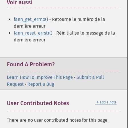
Voir aussi
¶
fann_get_errno()
- Retourne le numéro de la
dernière erreur
fann_reset_errstr()
- Réinitialise le message de la
dernière erreur
Found A Problem?
Learn How To Improve This Page
•
Submit a Pull
Request
•
Report a Bug
＋
User Contributed Notes
add a note
There are no user contributed notes for this page.
Fonctions Fann