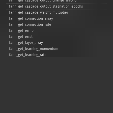
fann_​get_​cascade_​output_​change_​fraction
fann_​get_​cascade_​output_​stagnation_​epochs
fann_​get_​cascade_​weight_​multiplier
fann_​get_​connection_​array
fann_​get_​connection_​rate
fann_​get_​errno
fann_​get_​errstr
fann_​get_​layer_​array
fann_​get_​learning_​momentum
fann_​get_​learning_​rate
fann_​get_​MSE
fann_​get_​network_​type
fann_​get_​num_​input
fann_​get_​num_​layers
fann_​get_​num_​output
fann_​get_​quickprop_​decay
fann_​get_​quickprop_​mu
fann_​get_​rprop_​decrease_​factor
fann_​get_​rprop_​delta_​max