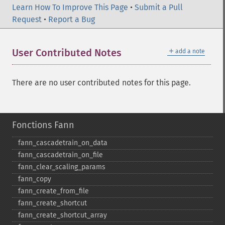
Learn How To Improve This Page
•
Submit a Pull
Request
•
Report a Bug
＋
User Contributed Notes
add a note
There are no user contributed notes for this page.
Fonctions Fann
fann_​cascadetrain_​on_​data
fann_​cascadetrain_​on_​file
fann_​clear_​scaling_​params
fann_​copy
fann_​create_​from_​file
fann_​create_​shortcut
fann_​create_​shortcut_​array