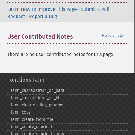
Learn How To Improve This Page
•
Submit a Pull
Request
•
Report a Bug
＋
User Contributed Notes
add a note
There are no user contributed notes for this page.
Fonctions Fann
fann_​cascadetrain_​on_​data
fann_​cascadetrain_​on_​file
fann_​clear_​scaling_​params
fann_​copy
fann_​create_​from_​file
fann_​create_​shortcut
fann_​create_​shortcut_​array