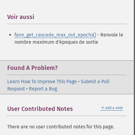
fann_​create_​standard
fann_​create_​standard_​array
fann_​create_​train
Voir aussi
¶
fann_​create_​train_​from_​callback
fann_​descale_​input
fann_get_cascade_max_out_epochs()
- Renvoie le
fann_​descale_​output
nombre maximum d'époques de sortie
fann_​descale_​train
fann_​destroy
fann_​destroy_​train
fann_​duplicate_​train_​data
Found A Problem?
fann_​get_​activation_​function
fann_​get_​activation_​steepness
Learn How To Improve This Page
•
Submit a Pull
fann_​get_​bias_​array
Request
•
Report a Bug
fann_​get_​bit_​fail
fann_​get_​bit_​fail_​limit
＋
User Contributed Notes
add a note
fann_​get_​cascade_​activation_​functions
fann_​get_​cascade_​activation_​functions_​count
fann_​get_​cascade_​activation_​steepnesses
There are no user contributed notes for this page.
fann_​get_​cascade_​activation_​steepnesses_​count