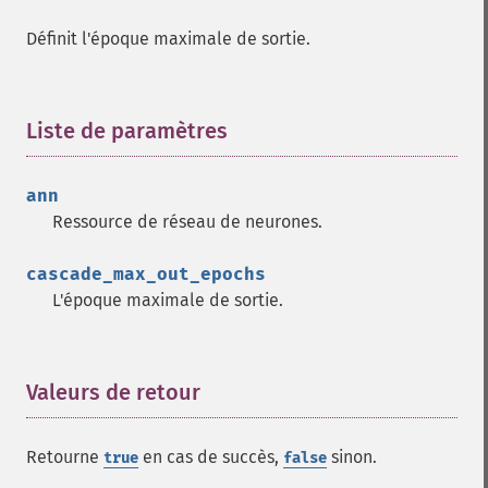
Définit l'époque maximale de sortie.
Liste de paramètres
¶
ann
Fonctions Fann
Ressource de réseau de neurones.
fann_​cascadetrain_​on_​data
cascade_max_out_epochs
fann_​cascadetrain_​on_​file
L'époque maximale de sortie.
fann_​clear_​scaling_​params
fann_​copy
fann_​create_​from_​file
fann_​create_​shortcut
Valeurs de retour
¶
fann_​create_​shortcut_​array
fann_​create_​sparse
Retourne
en cas de succès,
sinon.
true
false
fann_​create_​sparse_​array