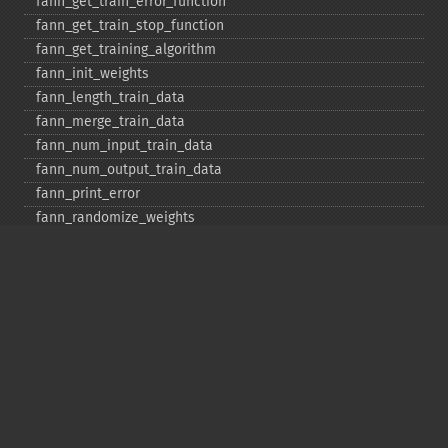
fann_​get_​train_​error_​function
fann_​get_​train_​stop_​function
fann_​get_​training_​algorithm
fann_​init_​weights
fann_​length_​train_​data
fann_​merge_​train_​data
fann_​num_​input_​train_​data
fann_​num_​output_​train_​data
fann_​print_​error
fann_​randomize_​weights
fann_​read_​train_​from_​file
fann_​reset_​errno
fann_​reset_​errstr
fann_​reset_​MSE
fann_​run
fann_​save
fann_​save_​train
fann_​scale_​input
fann_​scale_​input_​train_​data