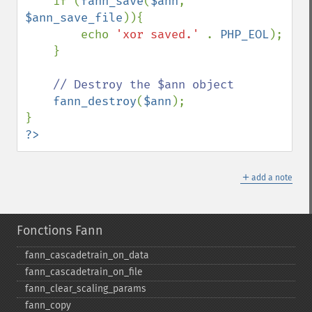
if (
fann_save
(
$ann
, 
$ann_save_file
)){

        echo 
'xor saved.' 
. 
PHP_EOL
);

    }

// Destroy the $ann object

fann_destroy
(
$ann
);

?>
＋
add a note
Fonctions Fann
fann_​cascadetrain_​on_​data
fann_​cascadetrain_​on_​file
fann_​clear_​scaling_​params
fann_​copy