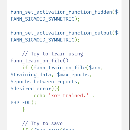
fann_set_activation_function_hidden
(
$ann
FANN_SIGMOID_SYMMETRIC
);

fann_set_activation_function_output
(
$ann
FANN_SIGMOID_SYMMETRIC
);

// Try to train using 
fann_train_on_file()

if (
fann_train_on_file
(
$ann
, 
$training_data
, 
$max_epochs
, 
$epochs_between_reports
, 
$desired_error
)){

        echo 
'xor trained.' 
. 
PHP_EOL
);

    }

// Try to save
