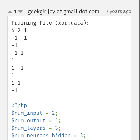
geekgirljoy at gmail dot com
1
7 years ago
¶
up
down
Training File (xor.data):

4 2 1

-1 -1

-1

-1 1

1

1 -1

1

1 1

-1

<?php

$num_input 
= 
2
$num_output 
= 
1
$num_layers 
= 
3
$num_neurons_hidden 
= 
3