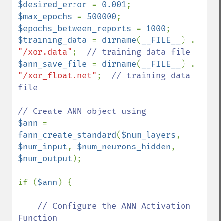
$desired_error 
= 
0.001
$max_epochs 
= 
500000
$epochs_between_reports 
= 
1000
$training_data 
= 
dirname
(
__FILE__
) . 
"/xor.data"
;  
$ann_save_file 
= 
dirname
(
__FILE__
) . 
"/xor_float.net"
;  
// training data 
file

$ann 
= 
fann_create_standard
(
$num_layers
, 
$num_input
, 
$num_neurons_hidden
, 
$num_output
);

if (
$ann
) {

// Configure the ANN Activation 
Function 
