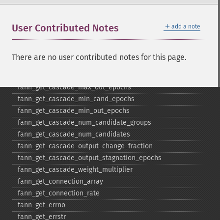
fann_​get_​cascade_​activation_​functions_​count
fann_​get_​cascade_​activation_​steepnesses
＋
User Contributed Notes
add a note
fann_​get_​cascade_​activation_​steepnesses_​count
fann_​get_​cascade_​candidate_​change_​fraction
fann_​get_​cascade_​candidate_​limit
There are no user contributed notes for this page.
fann_​get_​cascade_​candidate_​stagnation_​epochs
fann_​get_​cascade_​max_​cand_​epochs
fann_​get_​cascade_​max_​out_​epochs
fann_​get_​cascade_​min_​cand_​epochs
fann_​get_​cascade_​min_​out_​epochs
fann_​get_​cascade_​num_​candidate_​groups
fann_​get_​cascade_​num_​candidates
fann_​get_​cascade_​output_​change_​fraction
fann_​get_​cascade_​output_​stagnation_​epochs
fann_​get_​cascade_​weight_​multiplier
fann_​get_​connection_​array
fann_​get_​connection_​rate
fann_​get_​errno
fann_​get_​errstr