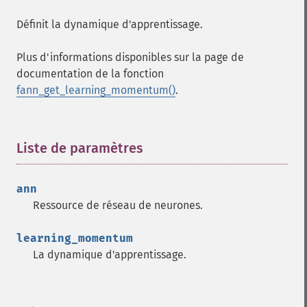
Définit la dynamique d'apprentissage.
Plus d'informations disponibles sur la page de
documentation de la fonction
fann_get_learning_momentum()
.
Liste de paramètres
¶
Fonctions Fann
ann
Ressource de réseau de neurones.
fann_​cascadetrain_​on_​data
fann_​cascadetrain_​on_​file
learning_momentum
fann_​clear_​scaling_​params
La dynamique d'apprentissage.
fann_​copy
fann_​create_​from_​file
fann_​create_​shortcut