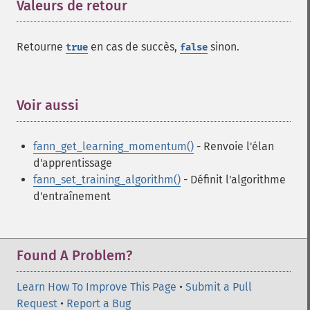
fann_​create_​shortcut_​array
Valeurs de retour
¶
fann_​create_​sparse
fann_​create_​sparse_​array
Retourne
en cas de succès,
sinon.
true
false
fann_​create_​standard
fann_​create_​standard_​array
fann_​create_​train
fann_​create_​train_​from_​callback
Voir aussi
¶
fann_​descale_​input
fann_​descale_​output
fann_get_learning_momentum()
- Renvoie l'élan
fann_​descale_​train
d'apprentissage
fann_​destroy
fann_set_training_algorithm()
- Définit l'algorithme
fann_​destroy_​train
d'entraînement
fann_​duplicate_​train_​data
fann_​get_​activation_​function
fann_​get_​activation_​steepness
fann_​get_​bias_​array
Found A Problem?
fann_​get_​bit_​fail
fann_​get_​bit_​fail_​limit
Learn How To Improve This Page
•
Submit a Pull
fann_​get_​cascade_​activation_​functions
Request
•
Report a Bug