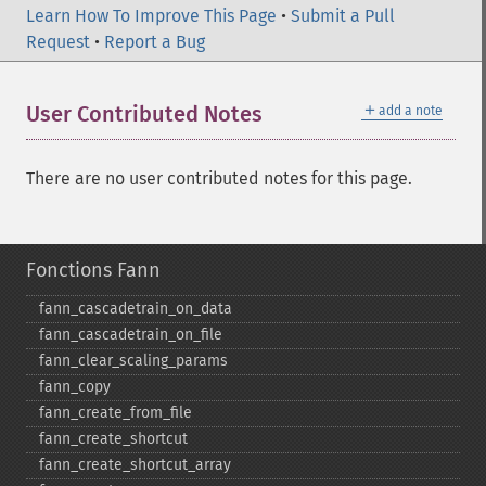
Learn How To Improve This Page
•
Submit a Pull
Request
•
Report a Bug
＋
User Contributed Notes
add a note
There are no user contributed notes for this page.
Fonctions Fann
fann_​cascadetrain_​on_​data
fann_​cascadetrain_​on_​file
fann_​clear_​scaling_​params
fann_​copy
fann_​create_​from_​file
fann_​create_​shortcut
fann_​create_​shortcut_​array