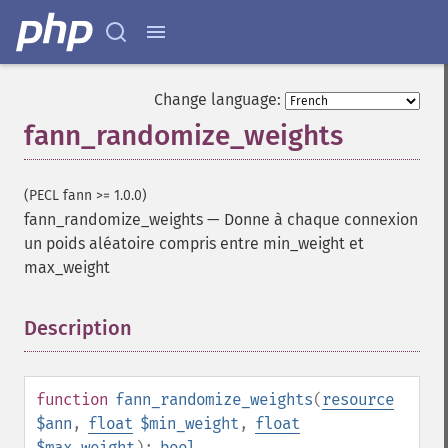
Change language:
fann_randomize_weights
(PECL fann >= 1.0.0)
fann_randomize_weights
—
Donne à chaque connexion
un poids aléatoire compris entre min_weight et
max_weight
Description
¶
function
fann_randomize_weights
(
resource
$ann
,
float
$min_weight
,
float
$max_weight
):
bool