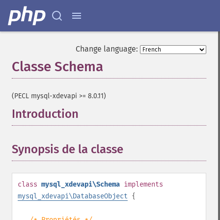
Change language:
Classe Schema
¶
(PECL mysql-xdevapi >= 8.0.11)
Introduction
¶
Synopsis de la classe
¶
class
mysql_xdevapi\Schema
implements
mysql_xdevapi\DatabaseObject
{
/* Propriétés */