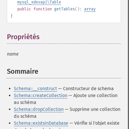
mysql_xdevapi\Table
public
function
getTables
():
array
}
Propriétés
¶
name
Sommaire
¶
Schema::__construct
— Constructeur de schema
Schema::createCollection
— Ajoute une collection
au schéma
Schema::dropCollection
— Supprime une collection
du schéma
Schema::existsInDatabase
— Vérifie si l'objet existe