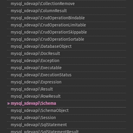
mysql_​xdevapi\CollectionRemove
mysql_​xdevapi\ColumnResult
mysql_​xdevapi\CrudOperationBindable
mysql_​xdevapi\CrudOperationLimitable
mysql_​xdevapi\CrudOperationSkippable
mysql_​xdevapi\CrudOperationSortable
mysql_​xdevapi\DatabaseObject
mysql_​xdevapi\DocResult
mysql_​xdevapi\Exception
mysql_​xdevapi\Executable
mysql_​xdevapi\ExecutionStatus
mysql_​xdevapi\Expression
mysql_​xdevapi\Result
mysql_​xdevapi\RowResult
mysql_​xdevapi\Schema
mysql_​xdevapi\SchemaObject
mysql_​xdevapi\Session
mysql_​xdevapi\SqlStatement
mysql_​xdevapi\SqlStatementResult