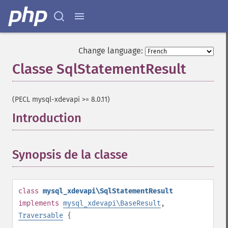
Change language:
Classe SqlStatementResult
¶
(PECL mysql-xdevapi >= 8.0.11)
Introduction
¶
Synopsis de la classe
¶
class
mysql_xdevapi\SqlStatementResult
implements
mysql_xdevapi\BaseResult
,
Traversable
{