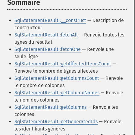
Sommaire
¶
SqlStatementResult::__construct
— Description de
constructeur
SqlStatementResult::fetchAll
— Renvoie toutes les
lignes du résultat
SqlStatementResult::fetchOne
— Renvoie une
seule ligne
SqlStatementResult::getAffectedItemsCount
—
Renvoie le nombre de lignes affectées
SqlStatementResult::getColumnsCount
— Renvoie
le nombre de colonnes
SqlStatementResult::getColumnNames
— Renvoie
le nom des colonnes
SqlStatementResult::getColumns
— Renvoie les
colonnes
SqlStatementResult::getGeneratedIds
— Renvoie
les identifiants générés