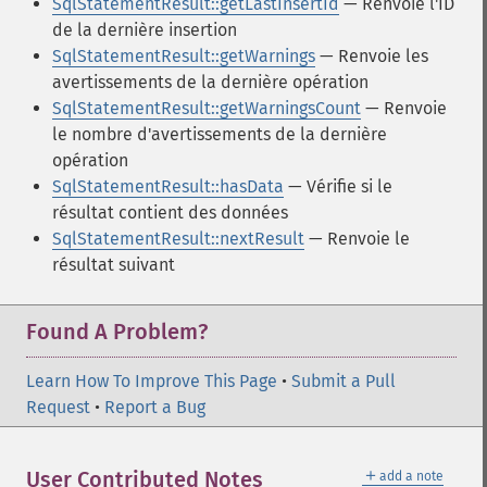
SqlStatementResult::getLastInsertId
— Renvoie l'ID
de la dernière insertion
SqlStatementResult::getWarnings
— Renvoie les
avertissements de la dernière opération
SqlStatementResult::getWarningsCount
— Renvoie
le nombre d'avertissements de la dernière
opération
SqlStatementResult::hasData
— Vérifie si le
résultat contient des données
SqlStatementResult::nextResult
— Renvoie le
résultat suivant
Found A Problem?
Learn How To Improve This Page
•
Submit a Pull
Request
•
Report a Bug
＋
User Contributed Notes
add a note