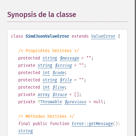
Synopsis de la classe
¶
class
SimdJsonValueError
extends
ValueError
{
/* Propriétés héritées */
protected
string
$
message
= ""
;
private
string
$
string
= ""
;
protected
int
$
code
;
protected
string
$
file
= ""
;
protected
int
$
line
;
private
array
$
trace
= []
;
private
?
Throwable
$
previous
= null
;
/* Méthodes héritées */
final
public
function
Error::getMessage
():
string