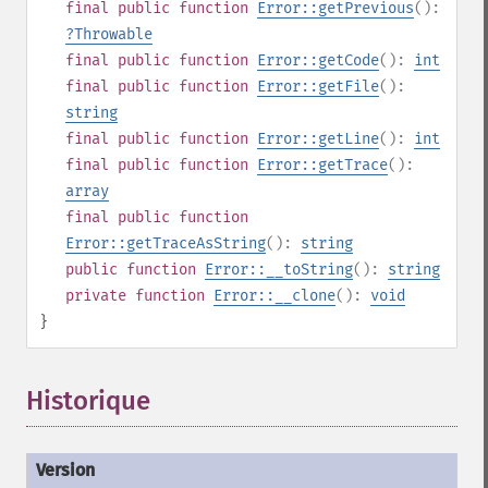
final
public
function
Error::getPrevious
():
?
Throwable
final
public
function
Error::getCode
():
int
final
public
function
Error::getFile
():
string
final
public
function
Error::getLine
():
int
final
public
function
Error::getTrace
():
array
final
public
function
Error::getTraceAsString
():
string
public
function
Error::__toString
():
string
private
function
Error::__clone
():
void
}
Historique