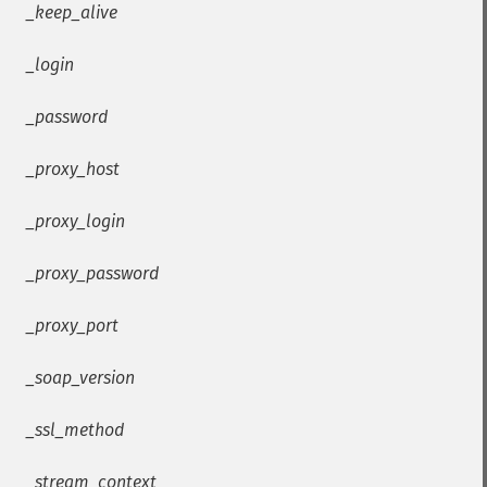
_keep_alive
_login
_password
_proxy_host
_proxy_login
_proxy_password
_proxy_port
_soap_version
_ssl_method
_stream_context