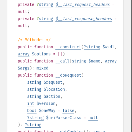
private
?
string
$
__last_request_headers
=
null
;
private
?
string
$
__last_response_headers
=
null
;
/* Méthodes */
public
function
__construct
(
?
string
$wsdl
,
array
$options
= []
)
public
function
__call
(
string
$name
,
array
$args
):
mixed
public
function
__doRequest
(
string
$request
,
string
$location
,
string
$action
,
int
$version
,
bool
$oneWay
=
false
,
?
string
$uriParserClass
=
null
):
?
string
public
function
__getCookies
():
array