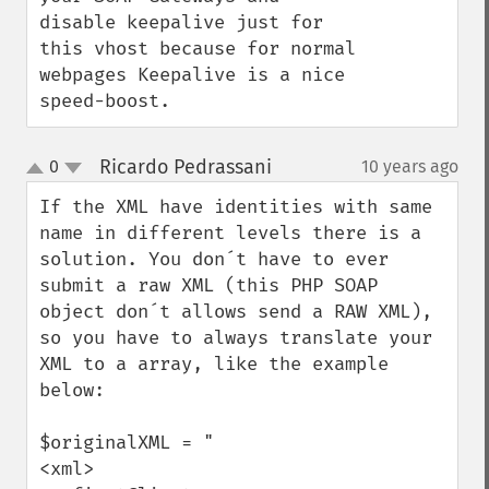
disable keepalive just for 
this vhost because for normal 
webpages Keepalive is a nice 
speed-boost.
Ricardo Pedrassani
0
10 years ago
¶
up
down
If the XML have identities with same 
name in different levels there is a 
solution. You don´t have to ever 
submit a raw XML (this PHP SOAP 
object don´t allows send a RAW XML), 
so you have to always translate your 
XML to a array, like the example 
below:

$originalXML = "

<xml>
