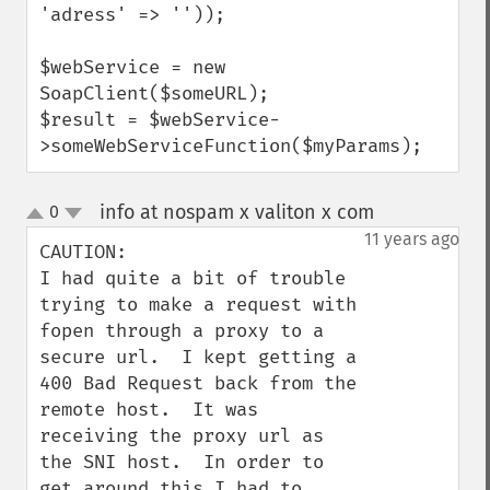
'adress' => ''));

$webService = new 
SoapClient($someURL);

$result = $webService-
>someWebServiceFunction($myParams);
info at nospam x valiton x com
0
¶
up
down
11 years ago
CAUTION:

I had quite a bit of trouble 
trying to make a request with 
fopen through a proxy to a 
secure url.  I kept getting a 
400 Bad Request back from the 
remote host.  It was 
receiving the proxy url as 
the SNI host.  In order to 
get around this I had to 