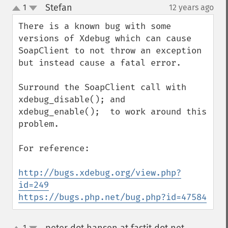
Stefan
1
12 years ago
¶
up
down
There is a known bug with some 
versions of Xdebug which can cause 
SoapClient to not throw an exception 
but instead cause a fatal error. 

Surround the SoapClient call with 
xdebug_disable(); and 
xdebug_enable();  to work around this 
problem.

For reference:

http://bugs.xdebug.org/view.php?
id=249
https://bugs.php.net/bug.php?id=47584
1