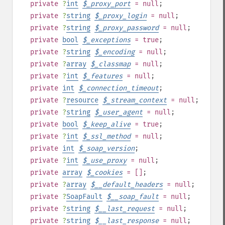
private
?
int
$
_proxy_port
= null
;
private
?
string
$
_proxy_login
= null
;
private
?
string
$
_proxy_password
= null
;
private
bool
$
_exceptions
= true
;
private
?
string
$
_encoding
= null
;
private
?
array
$
_classmap
= null
;
private
?
int
$
_features
= null
;
private
int
$
_connection_timeout
;
private
?
resource
$
_stream_context
= null
;
private
?
string
$
_user_agent
= null
;
private
bool
$
_keep_alive
= true
;
private
?
int
$
_ssl_method
= null
;
private
int
$
_soap_version
;
private
?
int
$
_use_proxy
= null
;
private
array
$
_cookies
= []
;
private
?
array
$
__default_headers
= null
;
private
?
SoapFault
$
__soap_fault
= null
;
private
?
string
$
__last_request
= null
;
private
?
string
$
__last_response
= null
;