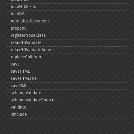
loadHTMLFile
loadXML
normalizeDocument
prepend
registerNodeClass
relaxNGValidate
relaxNGValidateSource
replaceChildren
save
saveHTML
saveHTMLFile
saveXML
schemaValidate
schemaValidateSource
validate
xinclude