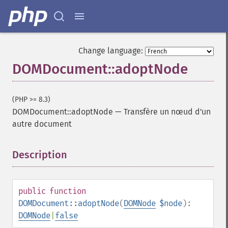
Change language:
DOMDocument::adoptNode
(PHP >= 8.3)
DOMDocument::adoptNode
—
Transfère un nœud d'un
autre document
Description
¶
public
function
DOMDocument::adoptNode
(
DOMNode
$node
):
DOMNode
|
false