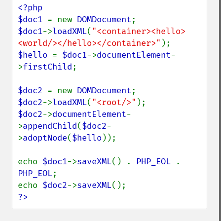
<?php

$doc1 
= new 
DOMDocument
$doc1
->
loadXML
(
"<container><hello>
<world/></hello></container>"
$hello 
= 
$doc1
->
documentElement
-
>
firstChild
;

$doc2 
= new 
DOMDocument
$doc2
->
loadXML
(
"<root/>"
$doc2
->
documentElement
-
>
appendChild
(
$doc2
-
>
adoptNode
(
$hello
));

echo 
$doc1
->
saveXML
() . 
PHP_EOL 
. 
PHP_EOL
;

echo 
$doc2
->
saveXML
?>