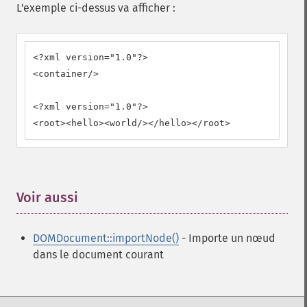
L'exemple ci-dessus va afficher :
<?xml version="1.0"?>

<container/>

<?xml version="1.0"?>

<root><hello><world/></hello></root>
Voir aussi
¶
DOMDocument::importNode()
- Importe un nœud
dans le document courant