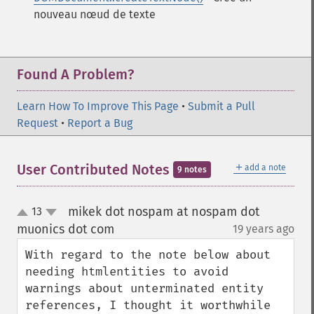
nouveau nœud de texte
Found A Problem?
Learn How To Improve This Page
•
Submit a Pull
Request
•
Report a Bug
＋
User Contributed Notes
add a note
9 notes
mikek dot nospam at nospam dot
13
up
down
muonics dot com
19 years ago
¶
With regard to the note below about 
needing htmlentities to avoid 
warnings about unterminated entity 
references, I thought it worthwhile 