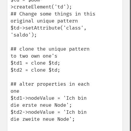
>createElement('td');

## Change some things in this 
original unique pattern

$td->setAttribute('class', 
'saldo');

## clone the unique pattern 
to two own one's

$td1 = clone $td;

$td2 = clone $td;

## alter properties in each 
one

$td1->nodeValue = 'Ich bin 
die erste neue Node';

$td2->nodeValue = 'Ich bin 
die zweite neue Node';
