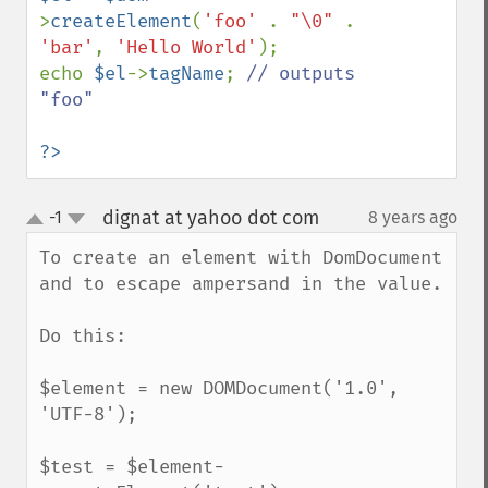
>
createElement
(
'foo' 
. 
"\0" 
. 
'bar'
, 
'Hello World'
);

echo 
$el
->
tagName
; 
// outputs 
"foo"

?>
dignat at yahoo dot com
-1
8 years ago
¶
up
down
To create an element with DomDocument 
and to escape ampersand in the value.

Do this:

$element = new DOMDocument('1.0', 
'UTF-8');

$test = $element-