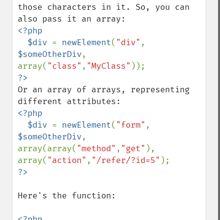
those characters in it. So, you can 
<?php

  $div 
= 
newElement
(
"div"
, 
$someOtherDiv
, 
array(
"class"
,
"MyClass"
Or an array of arrays, representing 
<?php

  $div 
= 
newElement
(
"form"
, 
$someOtherDiv
, 
array(array(
"method"
,
"get"
), 
array(
"action"
,
"/refer/?id=5"
Here's the function:
