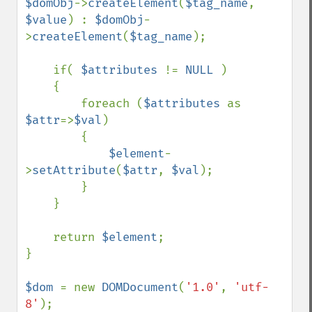
$domObj
->
createElement
(
$tag_name
, 
$value
) : 
$domObj
-
>
createElement
(
$tag_name
);

    if( 
$attributes 
!= 
NULL 
)

    {

        foreach (
$attributes 
as 
$attr
=>
$val
)

        {

$element
-
>
setAttribute
(
$attr
, 
$val
);

        }

    }

    return 
$element
;

}

$dom 
= new 
DOMDocument
(
'1.0'
, 
'utf-
8'
);
