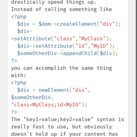
drastically speed things up.

<?php 

  $div 
= 
$dom
->
createElement
(
"div"
);

$div
-
>
setAttribute
(
"class"
,
"MyClass"
);

$div
->
setAttribute
(
"id"
,
"MyID"
);

$someOtherDiv
->
appendChild
(
$div
you can accomplish the same thing 
<?php

  $div 
= 
newElement
(
"div"
, 
$someOtherDiv
, 
"class=MyClass;id=MyID"
The "key1=value;key2=value" syntax is 
really fast to use, but obviously 
doesn't hold up if your content has 