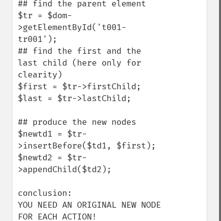
## find the parent element

$tr = $dom-
>getElementById('t001-
tr001');

## find the first and the 
last child (here only for 
clearity)

$first = $tr->firstChild;

$last = $tr->lastChild;

## produce the new nodes

$newtd1 = $tr-
>insertBefore($td1, $first);

$newtd2 = $tr-
>appendChild($td2);

conclusion:

YOU NEED AN ORIGINAL NEW NODE 
FOR EACH ACTION!