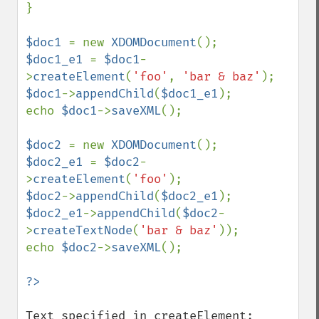
}

$doc1 
= new 
XDOMDocument
$doc1_e1 
= 
$doc1
-
>
createElement
(
'foo'
, 
'bar & baz'
$doc1
->
appendChild
(
$doc1_e1
);

echo 
$doc1
->
saveXML
();

$doc2 
= new 
XDOMDocument
$doc2_e1 
= 
$doc2
-
>
createElement
(
'foo'
$doc2
->
appendChild
(
$doc2_e1
$doc2_e1
->
appendChild
(
$doc2
-
>
createTextNode
(
'bar & baz'
));

echo 
$doc2
->
saveXML
();

Text specified in createElement:
