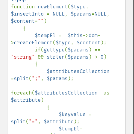
function 
newElement
(
$type
, 
$insertInto 
= 
NULL
, 
$params
=
NULL
, 
$content
=
""
)

    {

$tempEl 
=  
$this
->
dom
-
>
createElement
(
$type
, 
$content
);

        if(
gettype
(
$params
) == 
"string" 
&& 
strlen
(
$params
) > 
0
)

        {

$attributesCollection 
=
split
(
";"
, 
$params
);

foreach(
$attributesCollection  
as 
$attribute
)

            {

$keyvalue 
= 
split
(
"="
, 
$attribute
);

$tempEl
-