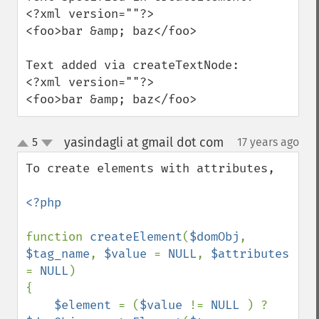
<?xml version=""?>

<foo>bar &amp; baz</foo>

Text added via createTextNode:

<?xml version=""?>

<foo>bar &amp; baz</foo>
yasindagli at gmail dot com
5
17 years ago
¶
up
down
To create elements with attributes,

<?php

function 
createElement
(
$domObj
, 
$tag_name
, 
$value 
= 
NULL
, 
$attributes 
= 
NULL
)

{

$element 
= (
$value 
!= 
NULL 
) ? 