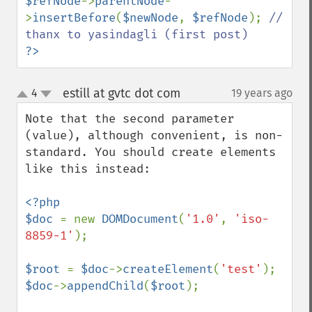
$refNode
->
parentNode
-
>
insertBefore
(
$newNode
, 
$refNode
); 
// 
?>
estill at gvtc dot com
4
19 years ago
¶
up
down
Note that the second parameter 
(value), although convenient, is non-
standard. You should create elements 
like this instead:

<?php

$doc 
= new 
DOMDocument
(
'1.0'
, 
'iso-
8859-1'
);

$root 
= 
$doc
->
createElement
(
'test'
$doc
->
appendChild
(
$root
);
