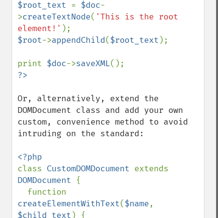
$root_text 
= 
$doc
-
>
createTextNode
(
'This is the root 
element!'
$root
->
appendChild
(
$root_text
);

print 
$doc
->
saveXML
Or, alternatively, extend the 
DOMDocument class and add your own 
custom, convenience method to avoid 
intruding on the standard:

class 
CustomDOMDocument 
extends 
DOMDocument 
{

  function 
createElementWithText
(
$name
, 
$child_text
) {
