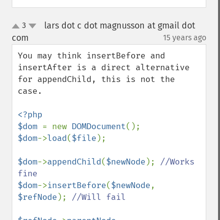
lars dot c dot magnusson at gmail dot
3
up
down
com
15 years ago
¶
You may think insertBefore and 
insertAfter is a direct alternative 
for appendChild, this is not the 
case. 

<?php

$dom 
= new 
DOMDocument
$dom
->
load
(
$file
);

$dom
->
appendChild
(
$newNode
); 
//Works 
$dom
->
insertBefore
(
$newNode
, 
$refNode
); 
//Will fail
