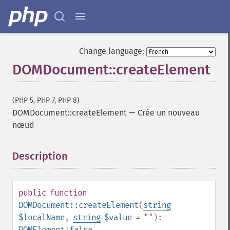
Change language:
DOMDocument::createElement
(PHP 5, PHP 7, PHP 8)
DOMDocument::createElement
—
Crée un nouveau
nœud
Description
¶
public
function
DOMDocument::createElement
(
string
$localName
,
string
$value
= ""
):
DOMElement
|
false