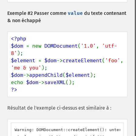
Exemple #2 Passer comme
value
du texte contenant
& non échappé
<?php

$dom 
= new 
DOMDocument
(
'1.0'
, 
'utf-
8'
$element 
= 
$dom
->
createElement
(
'foo'
, 
'me & you'
$dom
->
appendChild
(
$element
);

echo 
$dom
->
saveXML
?>
Résultat de l'exemple ci-dessus est similaire à :
Warning: DOMDocument::createElement(): unterminate