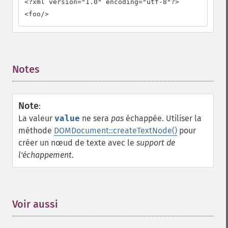
<?xml version="1.0" encoding="utf-8"?>

<foo/>
Notes
¶
Note
:
La valeur
value
ne sera
pas
échappée. Utiliser la
méthode
DOMDocument::createTextNode()
pour
créer un nœud de texte avec le
support de
l'échappement
.
Voir aussi
¶