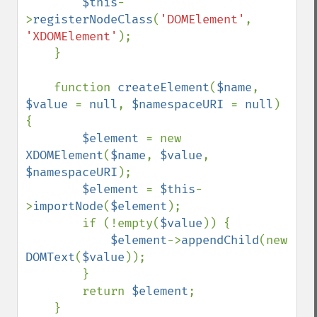
$this
-
>
registerNodeClass
(
'DOMElement'
, 
'XDOMElement'
);

    }

    function 
createElement
(
$name
, 
$value 
= 
null
, 
$namespaceURI 
= 
null
) 
{

$element 
= new 
XDOMElement
(
$name
, 
$value
, 
$namespaceURI
);

$element 
= 
$this
-
>
importNode
(
$element
);

        if (!empty(
$value
)) {

$element
->
appendChild
(new 
DOMText
(
$value
));

        }

        return 
$element
;

    }
