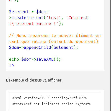
$element 
= 
$dom
-
>
createElement
(
'test'
, 
'Ceci est 
l\'élément racine !'
);

// Nous insérons le nouvel élément en 
$dom
->
appendChild
(
$element
);

echo 
$dom
->
saveXML
?>
L'exemple ci-dessus va afficher :
<?xml version="1.0" encoding="utf-8"?>

<test>Ceci est l'élément racine !</test>