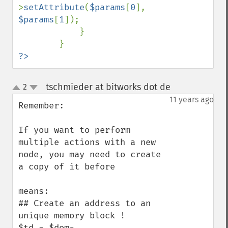
>
setAttribute
(
$params
[
0
], 
$params
[
1
]);

            }

?>
tschmieder at bitworks dot de
2
¶
up
down
11 years ago
Remember:

If you want to perform 
multiple actions with a new 
node, you may need to create 
a copy of it before

means: 

## Create an address to an 
unique memory block !

$td = $dom-