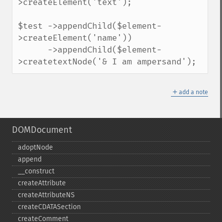
>createElement('text');

$test ->appendChild($element-
>createElement('name'))

      ->appendChild($element-
>createtextNode('& I am ampersand');
＋
add a note
DOMDocument
adoptNode
append
_​_​construct
createAttribute
createAttributeNS
createCDATASection
createComment