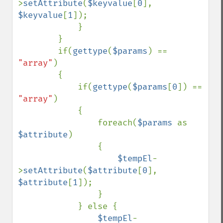
>
setAttribute
(
$keyvalue
[
0
], 
$keyvalue
[
1
]);

            }

        }

        if(
gettype
(
$params
) == 
"array"
)

        {

            if(
gettype
(
$params
[
0
]) == 
"array"
)

            {

                foreach(
$params 
as 
$attribute
)

                {

$tempEl
-
>
setAttribute
(
$attribute
[
0
], 
$attribute
[
1
]);

                }

            } else {

$tempEl
-