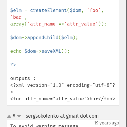
$elm 
= 
createElement
(
$dom
, 
'foo'
, 
'bar'
, 
array(
'attr_name'
=>
'attr_value'
));

$dom
->
appendChild
(
$elm
);

echo 
$dom
->
saveXML
();

outputs : 

<?xml version="1.0" encoding="utf-8"?
>

<foo attr_name="attr_value">bar</foo>
sergsokolenko at gmail dot com
8
¶
up
down
19 years ago
To avoid warning message 