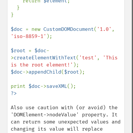
    return 
$element
;

  }

}

$doc 
= new 
CustomDOMDocument
(
'1.0'
, 
'iso-8859-1'
);

$root 
= 
$doc
-
>
createElementWithText
(
'test'
, 
'This 
is the root element!'
$doc
->
appendChild
(
$root
);

print 
$doc
->
saveXML
Also use caution with (or avoid) the 
'DOMElement->nodeValue' property. It 
can return some unexpected values and 
changing its value will replace 