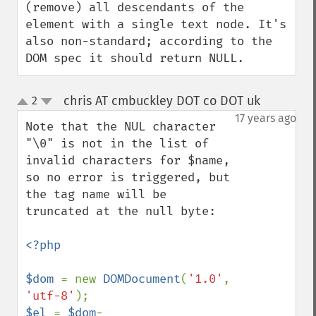
(remove) all descendants of the 
element with a single text node. It's 
also non-standard; according to the 
DOM spec it should return NULL.
chris AT cmbuckley DOT co DOT uk
2
¶
up
down
17 years ago
Note that the NUL character 
"\0" is not in the list of 
invalid characters for $name, 
so no error is triggered, but 
the tag name will be 
truncated at the null byte:

<?php

$dom 
= new 
DOMDocument
(
'1.0'
, 
'utf-8'
$el 
= 
$dom
-