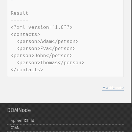
Result

------

<?xml version="1.0"?>

<contacts>

  <person>Adam</person>

  <person>Eva</person>
<person>John</person>

  <person>Thomas</person>

</contacts>
＋
add a note
DOMNode
appendChild
C14N