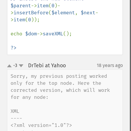
$parent
->
item
(
0
)-
>
insertBefore
(
$element
, 
$next
-
>
item
(
0
)); 

echo 
$dom
->
saveXML
(); 

?>
DrTebi at Yahoo
-3
18 years ago
¶
up
down
Sorry, my previous posting worked 
only for the top node. Here the 
corrected version, which will work 
for any node:

XML

----

<?xml version="1.0"?>
