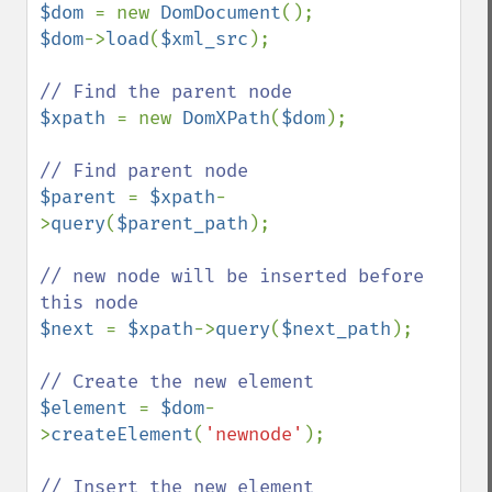
$dom 
= new 
DomDocument
$dom
->
load
(
$xml_src
); 

$xpath 
= new 
DomXPath
(
$dom
); 

$parent 
= 
$xpath
-
>
query
(
$parent_path
); 

// new node will be inserted before 
$next 
= 
$xpath
->
query
(
$next_path
); 

$element 
= 
$dom
-
>
createElement
(
'newnode'
); 
