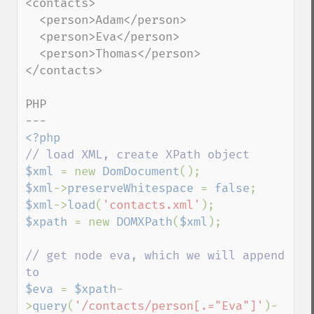
<contacts>

  <person>Adam</person>

  <person>Eva</person>

  <person>Thomas</person>

</contacts>

PHP

$xml 
= new 
DomDocument
$xml
->
preserveWhitespace 
= 
false
$xml
->
load
(
'contacts.xml'
$xpath 
= new 
DOMXPath
(
$xml
);

// get node eva, which we will append 
$eva 
= 
$xpath
-
>
query
(
'/contacts/person[.="Eva"]'
)-