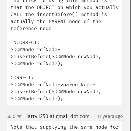
The trick to using this method is 
that the OBJECT on which you actually 
CALL the insertBefore() method is 
actually the PARENT node of the 
reference node!  

INCORRECT:

$DOMNode_refNode-
>insertBefore($DOMNode_newNode, 
$DOMNode_refNode); 

CORRECT:

$DOMNode_refNode->parentNode-
>insertBefore($DOMNode_newNode, 
$DOMNode_refNode);
jarry1250 at gmail dot com
5
11 years ago
¶
up
down
Note that supplying the same node for 