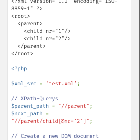
<?xml version="1.0" encoding="ISO-
8859-1" ?>     

<root> 

  <parent> 

    <child nr="1"/> 

    <child nr="2"/> 

  </parent> 

</root> 

<?php 

$xml_src 
= 
'test.xml'
; 

$parent_path 
= 
"//parent"
$next_path 
= 
"//parent/child[@nr='2']"
; 
