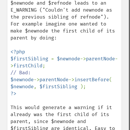
$newnode and $refnode leads to an 
E_WARNING ("Couldn't add newnode as 
the previous sibling of refnode"). 
For example imagine one wanted to 
make $newnode the first child of its 
parent by doing:

<?php

$firstSibling 
= 
$newnode
->
parentNode
-
>
firstChild
$newnode
->
parentNode
->
insertBefore
( 
$newnode
, 
$firstSibling 
This would generate a warning if it 
already was the first child of its 
parent, since $newnode and 
$firstSibling are identical. Easy to 