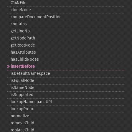
C14NFile
cloneNode
compareDocumentPosition
contains
getLineNo
getNodePath
getRootNode
hasAttributes
hasChildNodes
insertBefore
isDefaultNamespace
isEqualNode
isSameNode
isSupported
lookupNamespaceURI
lookupPrefix
normalize
removeChild
replaceChild