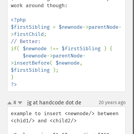
work around though:

<?php

$firstSibling 
= 
$newnode
->
parentNode
-
>
firstChild
if( 
$newnode 
!== 
$firstSibling 
) {

$newnode
->
parentNode
-
>
insertBefore
( 
$newnode
, 
$firstSibling 
);

?>
jg at handcode dot de
8
20 years ago
¶
up
down
example to insert <newnode/> between 
<chid1/> and <child2/>
