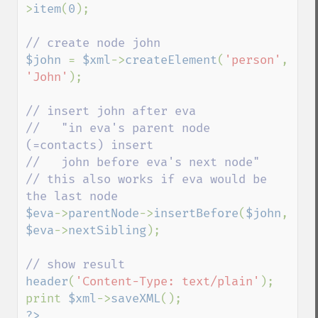
>
item
(
0
);

$john 
= 
$xml
->
createElement
(
'person'
, 
'John'
);

// insert john after eva

//   "in eva's parent node 
(=contacts) insert

//   john before eva's next node"

// this also works if eva would be 
$eva
->
parentNode
->
insertBefore
(
$john
, 
$eva
->
nextSibling
);

header
(
'Content-Type: text/plain'
);

print 
$xml
->
saveXML