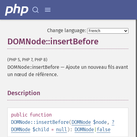
Change language:
DOMNode::insertBefore
(PHP 5, PHP 7, PHP 8)
DOMNode::insertBefore
—
Ajoute un nouveau fils avant
un nœud de référence.
Description
¶
public
function
DOMNode::insertBefore
(
DOMNode
$node
,
?
DOMNode
$child
=
null
):
DOMNode
|
false