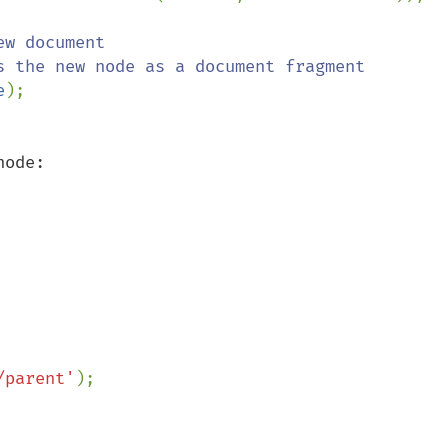
w document

e
ode:

/parent'