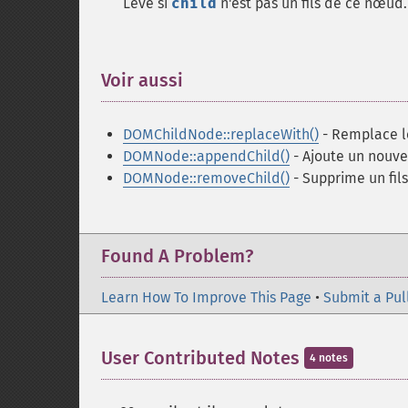
Levé si
child
n'est pas un fils de ce nœud.
Voir aussi
¶
DOMChildNode::replaceWith()
- Remplace 
DOMNode::appendChild()
- Ajoute un nouveau
DOMNode::removeChild()
- Supprime un fils
Found A Problem?
Learn How To Improve This Page
•
Submit a Pul
User Contributed Notes
4 notes