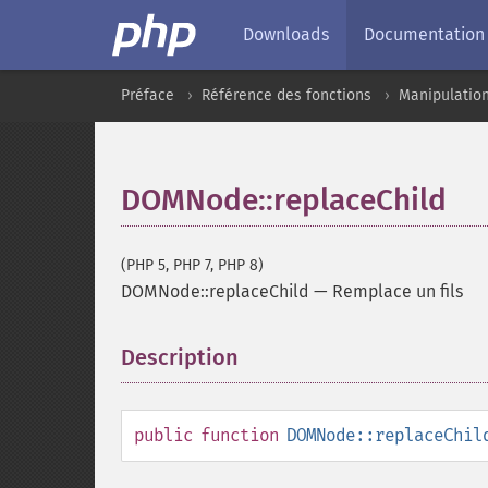
Downloads
Documentation
Préface
Référence des fonctions
Manipulatio
DOMNode::replaceChild
(PHP 5, PHP 7, PHP 8)
DOMNode::replaceChild
—
Remplace un fils
Description
¶
public
function
DOMNode::replaceChil