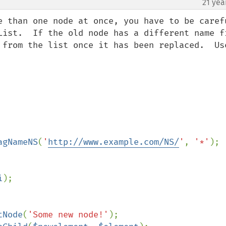
21 yea
e than one node at once, you have to be carefu
List.  If the old node has a different name fr
 from the list once it has been replaced.  Use
agNameNS
(
'
http://www.example.com/NS/
'
, 
'*'
i
);

tNode
(
'Some new node!'
);
