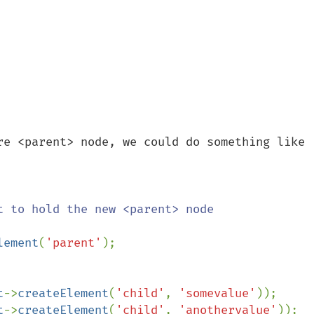
re <parent> node, we could do something like 
lement
(
'parent'
);

t
->
createElement
(
'child'
, 
'somevalue'
t
->
createElement
(
'child'
, 
'anothervalue'
));
