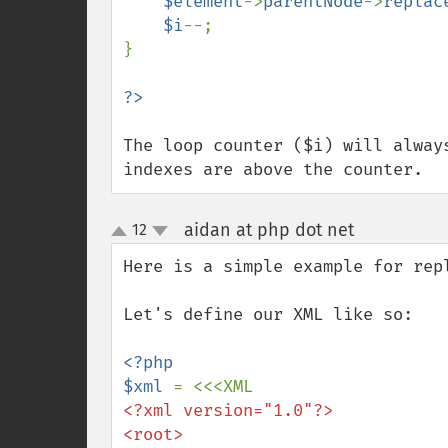
$element
->
parentNode
->
replac
$i
--;

}

The loop counter ($i) will alway
indexes are above the counter.
aidan at php dot net
12
¶
up
down
Here is a simple example for repl
Let's define our XML like so:

<?php

$xml 
<?xml version="1.0"?>

<root>
