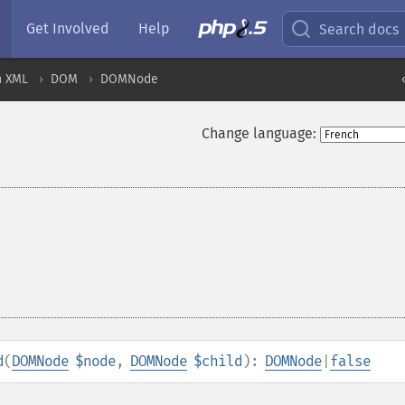
Get Involved
Help
Search docs
n XML
DOM
DOMNode
Change language:
d
(
DOMNode
$node
,
DOMNode
$child
):
DOMNode
|
false