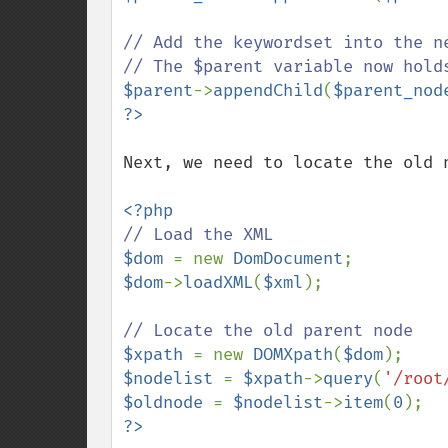
// Add the keywordset into the ne
$parent
->
appendChild
(
$parent_nod
Next, we need to locate the old n
$dom 
= new 
DomDocument
$dom
->
loadXML
(
$xml
);

$xpath 
= new 
DOMXpath
(
$dom
$nodelist 
= 
$xpath
->
query
(
'/root
$oldnode 
= 
$nodelist
->
item
(
0