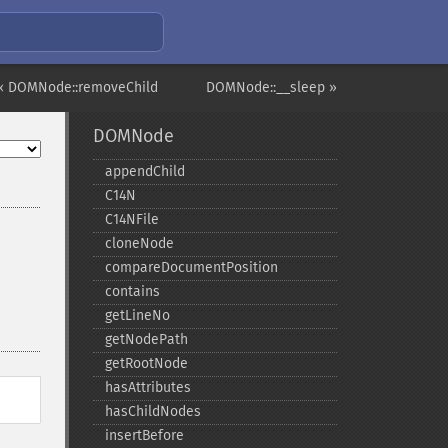
« DOMNode::removeChild
DOMNode::__sleep »
DOMNode
appendChild
C14N
C14NFile
cloneNode
compareDocumentPosition
contains
getLineNo
getNodePath
getRootNode
hasAttributes
hasChildNodes
insertBefore