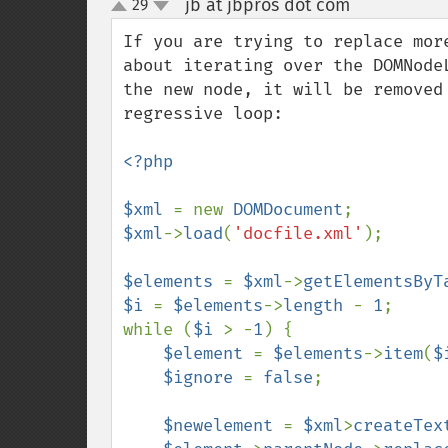
jb at jbpros dot com
29
¶
up
down
If you are trying to replace mor
about iterating over the DOMNode
the new node, it will be removed
regressive loop:

<?php

$xml 
= new 
DOMDocument
$xml
->
load
(
'docfile.xml'
);

$elements 
= 
$xml
->
getElementsByT
$i 
= 
$elements
->
length 
- 
1
;

while (
$i 
> -
1
) {

$element 
= 
$elements
->
item
(
$
$ignore 
= 
false
;

$newelement 
= 
$xml
>
createTex