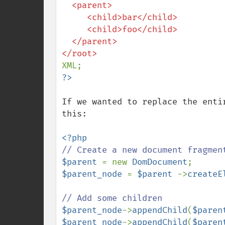
  <parent>

     <child>bar</child>

     <child>foo</child>

  </parent>

If we wanted to replace the enti
this:

$parent 
= new 
DomDocument
$parent_node 
= 
$parent 
->
createE
$parent_node
->
appendChild
(
$paren
$parent_node
->
appendChild
(
$paren