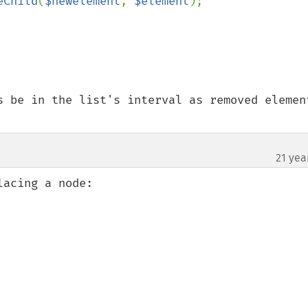
eChild
(
$newelement
, 
$element
);

s be in the list's interval as removed element
21 yea
acing a node:
