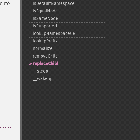
jouté
isDefaultNamespace
isEqualNode
isSameNode
isSupported
lookupNamespaceURI
lookupPrefix
normalize
removeChild
replaceChild
_​_​sleep
_​_​wakeup