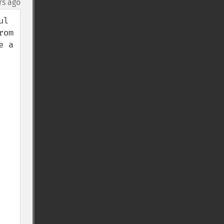
rs ago
l 
om 
 a 