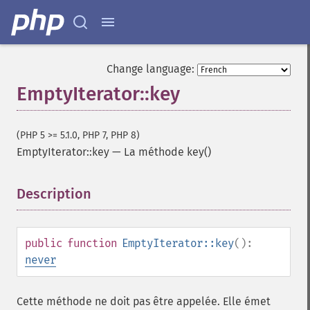
Change language:
EmptyIterator::key
(PHP 5 >= 5.1.0, PHP 7, PHP 8)
EmptyIterator::key
—
La méthode key()
Description
¶
public
function
EmptyIterator::key
():
never
Cette méthode ne doit pas être appelée. Elle émet