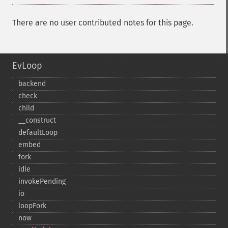
There are no user contributed notes for this page.
EvLoop
backend
check
child
_​_​construct
defaultLoop
embed
fork
idle
invokePending
io
loopFork
now