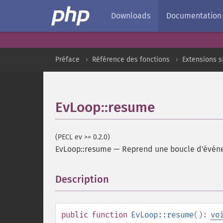
Downloads
Documentation
Préface
Référence des fonctions
Extensions s
EvLoop::resume
(PECL ev >= 0.2.0)
EvLoop::resume
—
Reprend une boucle d'évé
Description
¶
public
function
EvLoop::resume
():
vo