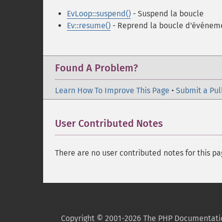
EvLoop::suspend()
- Suspend la boucle
Ev::resume()
- Reprend la boucle d'événem
Found A Problem?
Learn How To Improve This Page
•
Submit a Pul
User Contributed Notes
There are no user contributed notes for this pa
Copyright © 2001-2026 The PHP Documentati