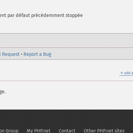
ent par défaut précédemment stoppée
l Request
•
Report a Bug
＋
add a
ge.
on Group
My PHP.net
Contact
Other PHP.net sites