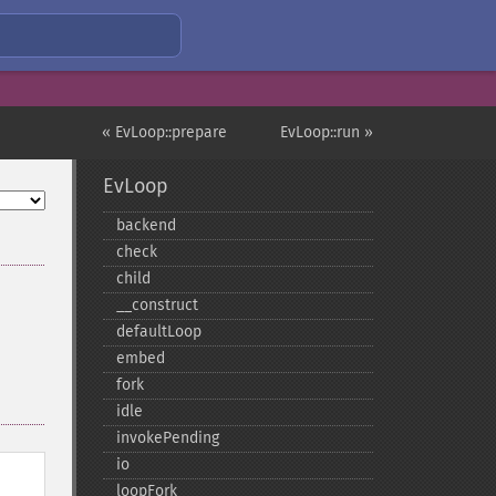
« EvLoop::prepare
EvLoop::run »
EvLoop
backend
check
child
_​_​construct
defaultLoop
embed
fork
idle
invokePending
io
loopFork