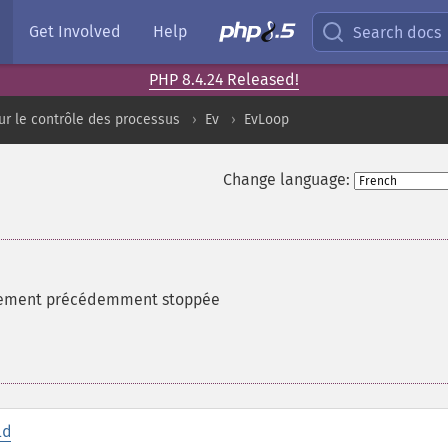
Get Involved
Help
Search docs
PHP 8.4.24 Released!
ur le contrôle des processus
Ev
EvLoop
Change language:
nement précédemment stoppée
id