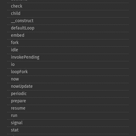
check
child
_​_​construct
defaultLoop
embed
fork
idle
invokePending
io
loopFork
now
nowUpdate
periodic
prepare
resume
run
signal
stat