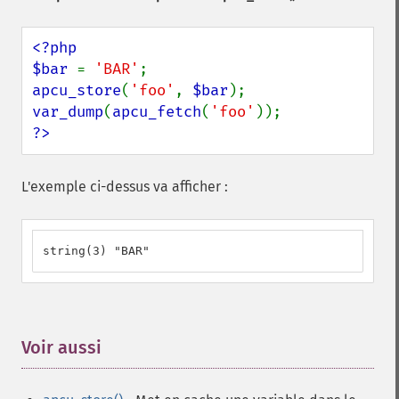
<?php

$bar 
= 
'BAR'
apcu_store
(
'foo'
, 
$bar
var_dump
(
apcu_fetch
(
'foo'
?>
L'exemple ci-dessus va afficher :
string(3) "BAR"
Voir aussi
¶