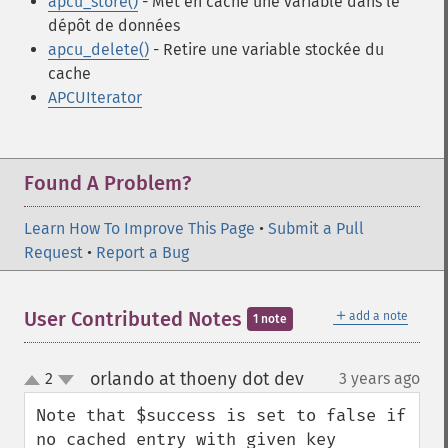
apcu_store()
- Met en cache une variable dans le
dépôt de données
apcu_delete()
- Retire une variable stockée du
cache
APCUIterator
Found A Problem?
Learn How To Improve This Page
•
Submit a Pull
Request
•
Report a Bug
＋
User Contributed Notes
add a note
1 note
orlando at thoeny dot dev
2
3 years ago
¶
up
down
Note that $success is set to false if 
no cached entry with given key 