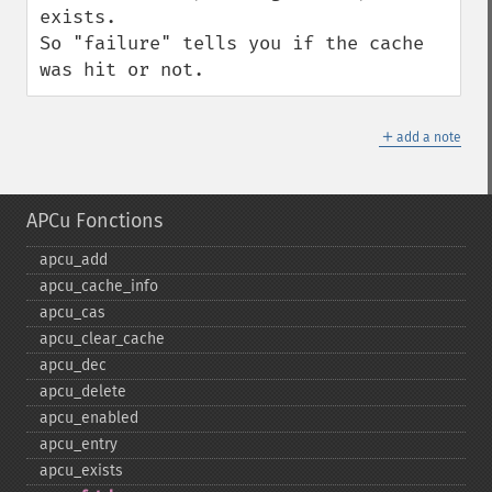
exists.

So "failure" tells you if the cache 
was hit or not.
＋
add a note
APCu Fonctions
apcu_​add
apcu_​cache_​info
apcu_​cas
apcu_​clear_​cache
apcu_​dec
apcu_​delete
apcu_​enabled
apcu_​entry
apcu_​exists