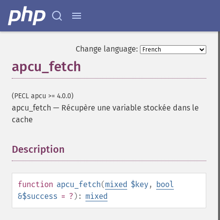
Change language:
apcu_fetch
(PECL apcu >= 4.0.0)
apcu_fetch
—
Récupère une variable stockée dans le
cache
Description
¶
function
apcu_fetch
(
mixed
$key
,
bool
&$success
= ?
):
mixed