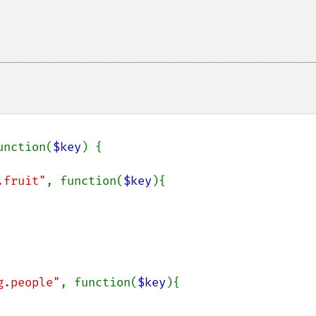
unction(
$key
) {

.fruit"
, function(
$key
){

g.people"
, function(
$key
){
