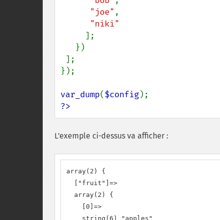
"bob"
,

"joe"
,

"niki"

];

   })

 ];

});

var_dump
(
$config
?>
L'exemple ci-dessus va afficher :
array(2) {

  ["fruit"]=>

  array(2) {

    [0]=>

    string(6) "apples"
