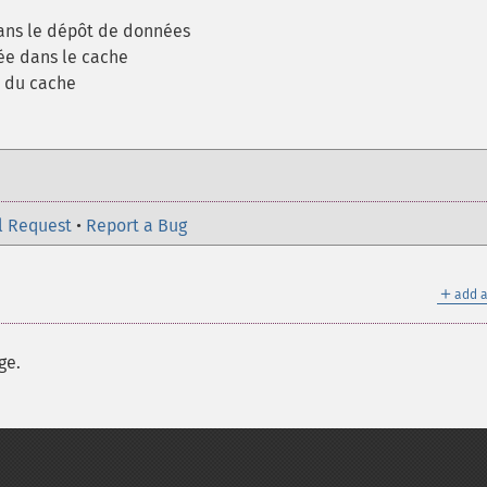
ans le dépôt de données
ée dans le cache
e du cache
l Request
•
Report a Bug
＋
add a
ge.