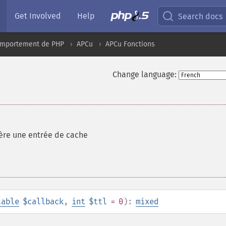
Get Involved
Help
Search docs
comportement de PHP
APCu
APCu Fonctions
Change language:
re une entrée de cache
lable
$callback
,
int
$ttl
= 0
):
mixed