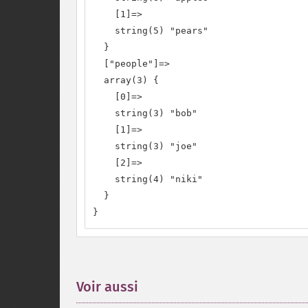
    [1]=>

    string(5) "pears"

  }

  ["people"]=>

  array(3) {

    [0]=>

    string(3) "bob"

    [1]=>

    string(3) "joe"

    [2]=>

    string(4) "niki"

  }

}
Voir aussi
¶