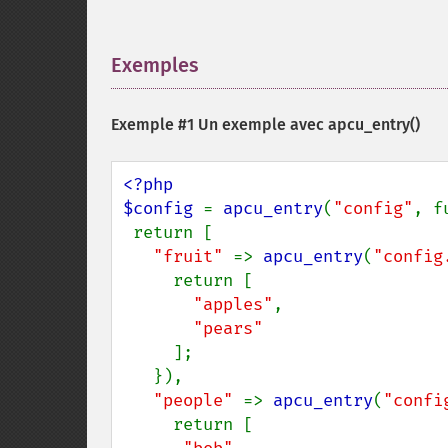
Exemples
¶
Exemple #1 Un exemple avec
apcu_entry()
<?php

$config 
= 
apcu_entry
(
"config"
, f
 return [

"fruit" 
=> 
apcu_entry
(
"config
     return [

"apples"
,

"pears"

];

   }),

"people" 
=> 
apcu_entry
(
"confi
     return [
