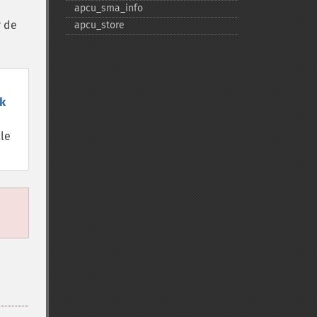
apcu_​sma_​info
r de
apcu_​store
k
lle