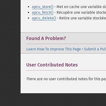
apcu_store()
- Met en cache une variable d
apcu_fetch()
- Récupère une variable stock
apcu_delete()
- Retire une variable stocké
Found A Problem?
Learn How To Improve This Page
•
Submit a Pul
User Contributed Notes
There are no user contributed notes for this pa