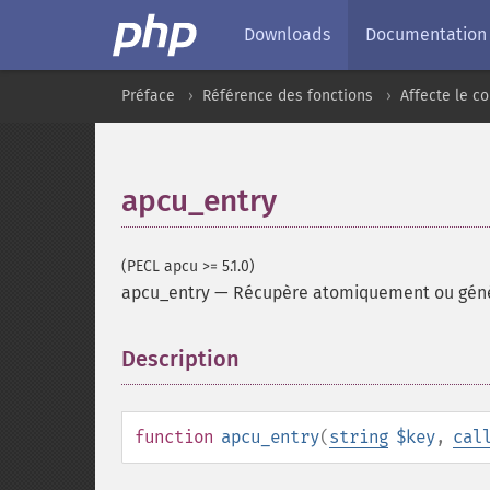
Downloads
Documentation
Préface
Référence des fonctions
Affecte le 
apcu_entry
(PECL apcu >= 5.1.0)
apcu_entry
—
Récupère atomiquement ou génè
Description
¶
function
apcu_entry
(
string
$key
,
cal