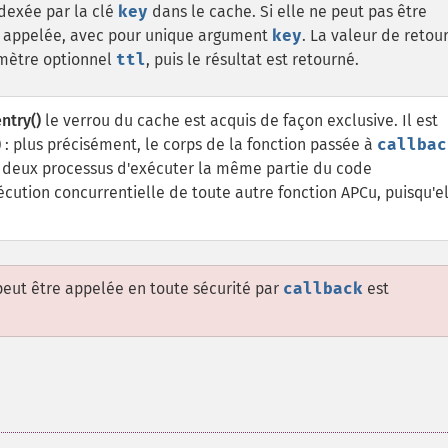
dexée par la clé
key
dans le cache. Si elle ne peut pas être
 appelée, avec pour unique argument
key
. La valeur de retou
amètre optionnel
ttl
, puis le résultat est retourné.
ntry()
le verrou du cache est acquis de façon exclusive. Il est
)
: plus précisément, le corps de la fonction passée à
callbac
t à deux processus d'exécuter la même partie du code
xécution concurrentielle de toute autre fonction APCu, puisqu'e
peut être appelée en toute sécurité par
callback
est