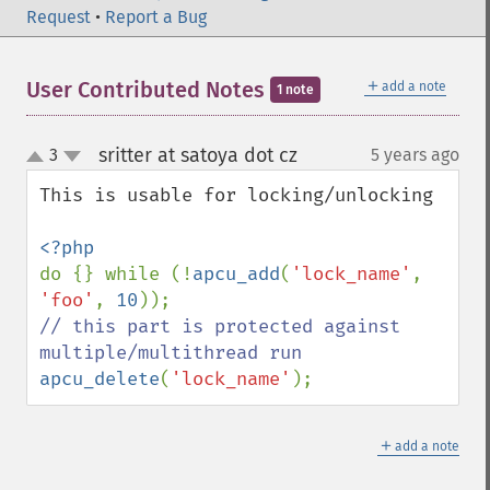
Request
•
Report a Bug
＋
User Contributed Notes
add a note
1 note
sritter at satoya dot cz
3
5 years ago
¶
up
down
This is usable for locking/unlocking

do {} while (!
apcu_add
(
'lock_name'
, 
'foo'
, 
10
// this part is protected against 
apcu_delete
(
'lock_name'
);
＋
add a note