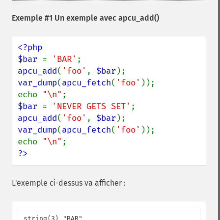
Exemple #1 Un exemple avec
apcu_add()
<?php

$bar 
= 
'BAR'
apcu_add
(
'foo'
, 
$bar
var_dump
(
apcu_fetch
(
'foo'
));

echo 
"\n"
$bar 
= 
'NEVER GETS SET'
apcu_add
(
'foo'
, 
$bar
var_dump
(
apcu_fetch
(
'foo'
));

echo 
"\n"
?>
L'exemple ci-dessus va afficher :
string(3) "BAR"
