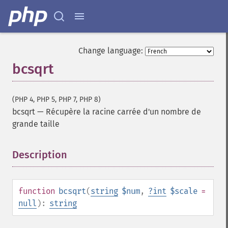
Change language:
bcsqrt
(PHP 4, PHP 5, PHP 7, PHP 8)
bcsqrt
—
Récupère la racine carrée d'un nombre de
grande taille
Description
¶
function
bcsqrt
(
string
$num
,
?
int
$scale
=
null
):
string