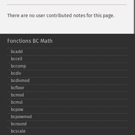
There are no user contributed notes for this page.
Fonctions BC Math
bcadd
bcceil
bccomp
bcdiv
bcdivmod
bcfloor
bcmod
bcmul
bcpow
bcpowmod
bcround
bcscale