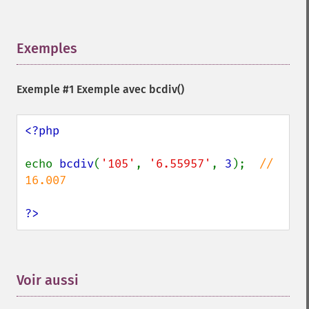
Exemples
¶
Exemple #1 Exemple avec
bcdiv()
<?php

echo 
bcdiv
(
'105'
, 
'6.55957'
, 
3
);  
// 
16.007

?>
Voir aussi
¶