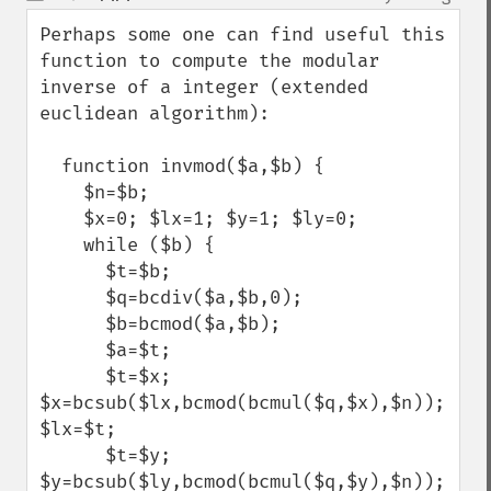
up
down
Perhaps some one can find useful this 
function to compute the modular 
inverse of a integer (extended 
euclidean algorithm):

  function invmod($a,$b) {

    $n=$b;

    $x=0; $lx=1; $y=1; $ly=0;

    while ($b) {

      $t=$b;

      $q=bcdiv($a,$b,0);

      $b=bcmod($a,$b);

      $a=$t;

      $t=$x; 
$x=bcsub($lx,bcmod(bcmul($q,$x),$n)); 
$lx=$t;

      $t=$y; 
$y=bcsub($ly,bcmod(bcmul($q,$y),$n)); 