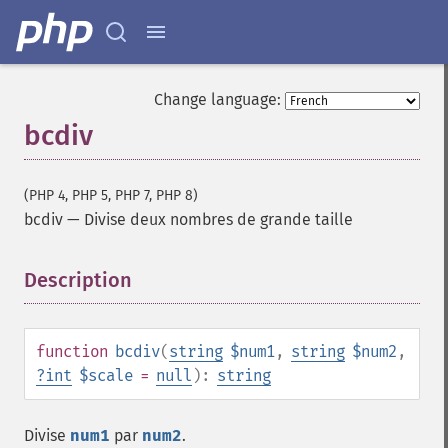
Change language:
bcdiv
(PHP 4, PHP 5, PHP 7, PHP 8)
bcdiv
—
Divise deux nombres de grande taille
Description
¶
function
bcdiv
(
string
$num1
,
string
$num2
,
?
int
$scale
=
null
):
string
Divise
num1
par
num2
.