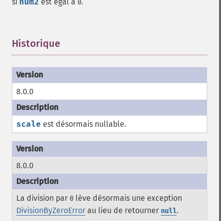
si
num2
est égal à
.
0
Historique
¶
8.0.0
scale
est désormais nullable.
8.0.0
La division par
lève désormais une exception
0
DivisionByZeroError
au lieu de retourner
.
null