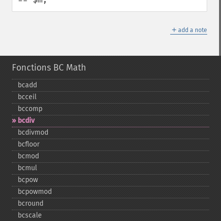
＋
add a note
Fonctions BC Math
bcadd
bcceil
bccomp
bcdiv
bcdivmod
bcfloor
bcmod
bcmul
bcpow
bcpowmod
bcround
bcscale