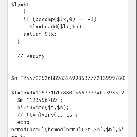
$ly=$t;

    }

    if (bccomp($lx,0) == -1)

      $lx=bcadd($lx,$n);

    return $lx;

  }

  // verify

$n="2447995268898324993537772139997802321"
$t="64941057316178801556773346239351236811
  $m="123456789";

  $i=invmod($t,$n);

  // (t*m)*inv(t) is m

  echo 
bcmod(bcmul(bcmod(bcmul($t,$m),$n),$i),$n)
== $m;