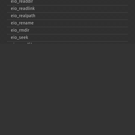
eio_​readdir
eio_​readlink
eio_​realpath
eio_​rename
eio_​rmdir
eio_​seek
eio_​sendfile
eio_​set_​max_​idle
eio_​set_​max_​parallel
eio_​set_​max_​poll_​reqs
eio_​set_​max_​poll_​time
eio_​set_​min_​parallel
eio_​stat
eio_​statvfs
eio_​symlink
eio_​sync
eio_​sync_​file_​range
eio_​syncfs
eio_​truncate