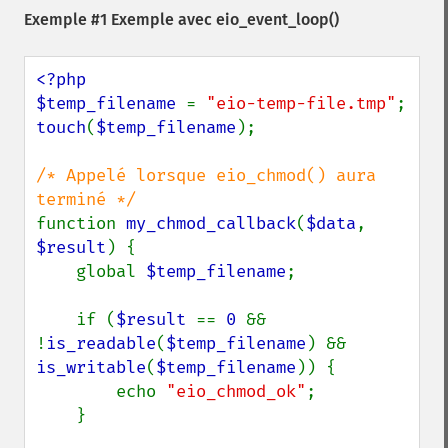
Exemple #1 Exemple avec
eio_event_loop()
<?php

$temp_filename 
= 
"eio-temp-file.tmp"
touch
(
$temp_filename
);

/* Appelé lorsque eio_chmod() aura 
function 
my_chmod_callback
(
$data
, 
$result
) {

    global 
$temp_filename
;

    if (
$result 
== 
0 
&& 
!
is_readable
(
$temp_filename
) && 
is_writable
(
$temp_filename
)) {

        echo 
"eio_chmod_ok"
;

    }
