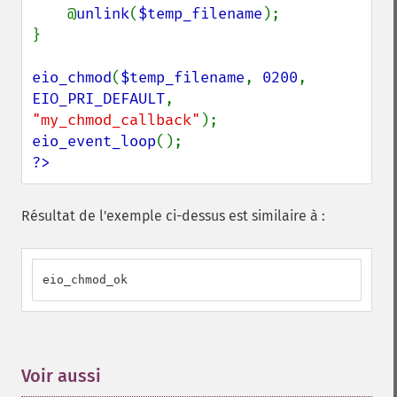
    @
unlink
(
$temp_filename
);

}

eio_chmod
(
$temp_filename
, 
0200
, 
EIO_PRI_DEFAULT
, 
"my_chmod_callback"
eio_event_loop
?>
Résultat de l'exemple ci-dessus est similaire à :
eio_chmod_ok
Voir aussi
¶