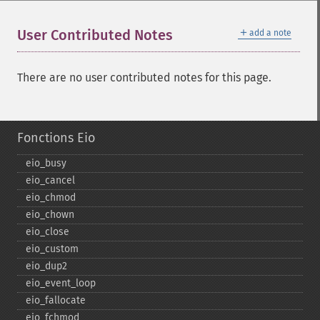
＋
User Contributed Notes
add a note
There are no user contributed notes for this page.
Fonctions Eio
eio_​busy
eio_​cancel
eio_​chmod
eio_​chown
eio_​close
eio_​custom
eio_​dup2
eio_​event_​loop
eio_​fallocate
eio_​fchmod