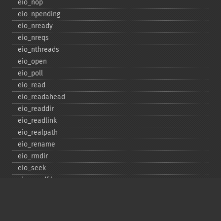
eio_​nop
eio_​npending
eio_​nready
eio_​nreqs
eio_​nthreads
eio_​open
eio_​poll
eio_​read
eio_​readahead
eio_​readdir
eio_​readlink
eio_​realpath
eio_​rename
eio_​rmdir
eio_​seek
eio_​sendfile
eio_​set_​max_​idle
eio_​set_​max_​parallel
eio_​set_​max_​poll_​reqs