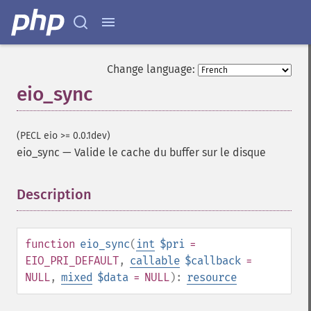
Change language:
eio_sync
(PECL eio >= 0.0.1dev)
eio_sync
—
Valide le cache du buffer sur le disque
Description
¶
function
eio_sync
(
int
$pri
=
EIO_PRI_DEFAULT
,
callable
$callback
=
NULL
,
mixed
$data
= NULL
):
resource