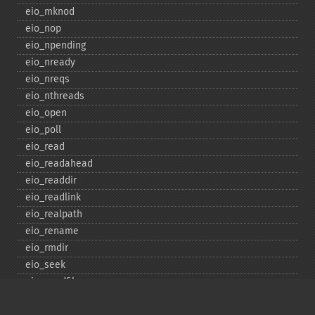
eio_​mknod
eio_​nop
eio_​npending
eio_​nready
eio_​nreqs
eio_​nthreads
eio_​open
eio_​poll
eio_​read
eio_​readahead
eio_​readdir
eio_​readlink
eio_​realpath
eio_​rename
eio_​rmdir
eio_​seek
eio_​sendfile
eio_​set_​max_​idle