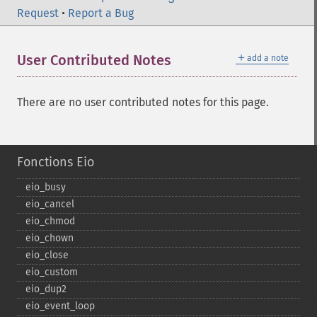
Request
•
Report a Bug
＋
User Contributed Notes
add a note
There are no user contributed notes for this page.
Fonctions Eio
eio_​busy
eio_​cancel
eio_​chmod
eio_​chown
eio_​close
eio_​custom
eio_​dup2
eio_​event_​loop