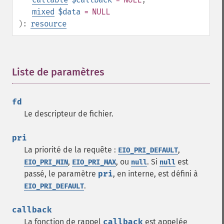
mixed
$data
= NULL
):
resource
Liste de paramètres
¶
fd
Le descripteur de fichier.
pri
La priorité de la requête :
,
EIO_PRI_DEFAULT
,
, ou
. Si
est
EIO_PRI_MIN
EIO_PRI_MAX
null
null
passé, le paramètre
pri
, en interne, est défini à
.
EIO_PRI_DEFAULT
callback
La fonction de rappel
callback
est appelée