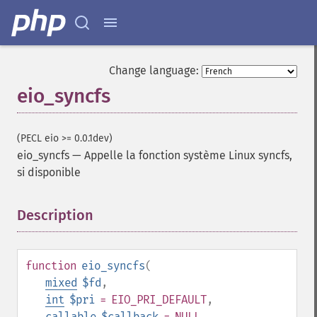
Change language:
eio_syncfs
(PECL eio >= 0.0.1dev)
eio_syncfs
—
Appelle la fonction système Linux syncfs,
si disponible
Description
¶
function
eio_syncfs
(
mixed
$fd
,
int
$pri
= EIO_PRI_DEFAULT
,
callable
$callback
= NULL
,