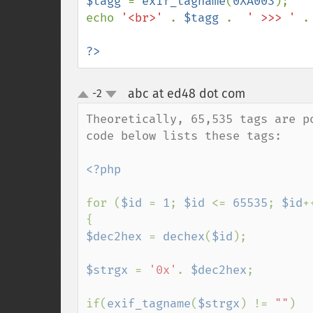
$tagg 
= 
exif_tagname
(
0XA003
);

echo 
'<br>' 
. 
$tagg 
.  
' >>> ' 
.
?>
abc at ed48 dot com
-2
¶
up
down
Theoretically, 65,535 tags are p
code below lists these tags:

<?php

for (
$id 
= 
1
; 
$id 
<= 
65535
; 
$id
++
$dec2hex 
= 
dechex
(
$id
);

$strgx 
= 
'0x'
. 
$dec2hex
;

if(
exif_tagname
(
$strgx
) != 
""
)
