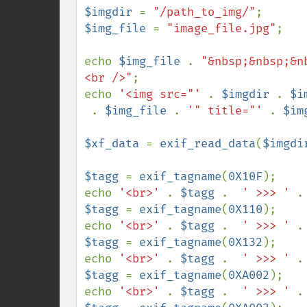
$imgdir 
= 
"/path_to_img/"
$img_file 
= 
"image_file.jpg"
;

echo 
$img_file 
. 
"&nbsp;&nbsp;&n
<br />"
;

echo 
'<img src="' 
. 
$imgdir 
. 
$i
. 
$img_file 
. 
'" title="' 
. 
$im
$xf_data 
= 
exif_read_data
(
$imgdi
$tagg 
= 
exif_tagname
(
0X10F
);

echo 
'<br>' 
. 
$tagg 
.  
' >>> ' 
.
$tagg 
= 
exif_tagname
(
0X110
);

echo 
'<br>' 
. 
$tagg 
.  
' >>> ' 
.
$tagg 
= 
exif_tagname
(
0X132
);

echo 
'<br>' 
. 
$tagg 
.  
' >>> ' 
.
$tagg 
= 
exif_tagname
(
0XA002
);

echo 
'<br>' 
. 
$tagg 
.  
' >>> ' 
.