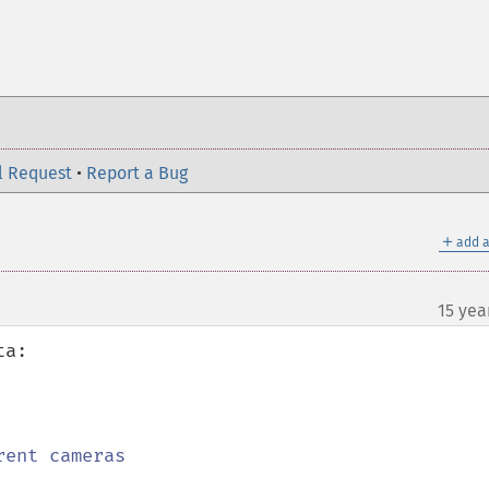
l Request
•
Report a Bug
＋
add a
15 yea
a:

ent cameras
