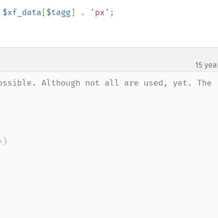
 
$xf_data
[
$tagg
] . 
'px'
;

15 yea
ossible. Although not all are used, yet. The 
)
