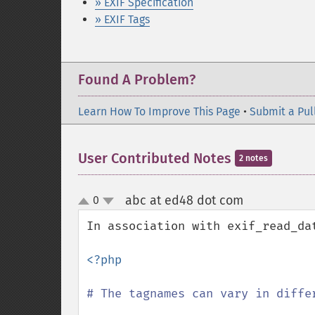
» EXIF Specification
» EXIF Tags
Found A Problem?
Learn How To Improve This Page
•
Submit a Pul
User Contributed Notes
2 notes
abc at ed48 dot com
0
¶
up
down
In association with exif_read_dat
<?php

# The tagnames can vary in differ