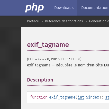
Downloads
Documentation
Préface
Référence des fonctions
Génération e
exif_tagname
(PHP 4 >= 4.2.0, PHP 5, PHP 7, PHP 8)
exif_tagname
—
Récupère le nom d'en-tête EXI
Description
¶
function
exif_tagname
(
int
$index
):
s