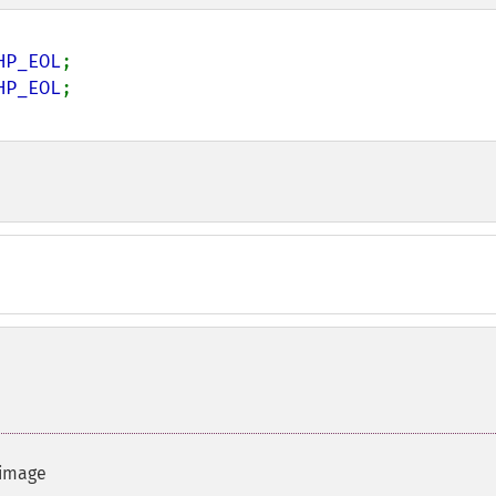
HP_EOL
;

HP_EOL
 image