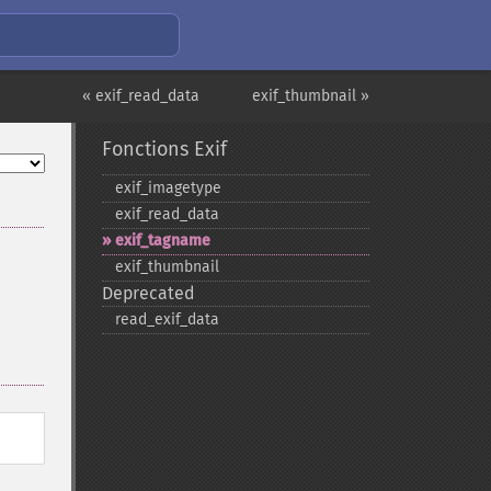
« exif_read_data
exif_thumbnail »
Fonctions Exif
exif_​imagetype
exif_​read_​data
exif_​tagname
exif_​thumbnail
Deprecated
read_​exif_​data