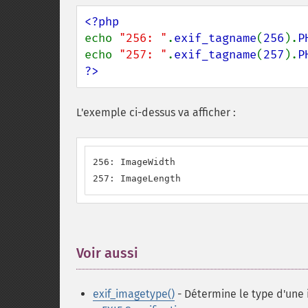
echo 
"256: "
.
exif_tagname
(
256
).
P
echo 
"257: "
.
exif_tagname
(
257
).
P
?>
L'exemple ci-dessus va afficher :
256: ImageWidth

257: ImageLength
Voir aussi
¶
exif_imagetype()
- Détermine le type d'une