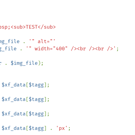
bsp;<sub>TEST</sub>

mg_file 
. 
'" alt="'

g_file 
. 
'" width="400" /><br /><br />'
;

r 
. 
$img_file
);

 
$xf_data
[
$tagg
 
$xf_data
[
$tagg
 
$xf_data
[
$tagg
 
$xf_data
[
$tagg
] . 
'px'