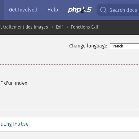
Get Involved
Help
Search docs
t traitement des images
Exif
Fonctions Exif
Change language:
F d'un index
tring
|
false