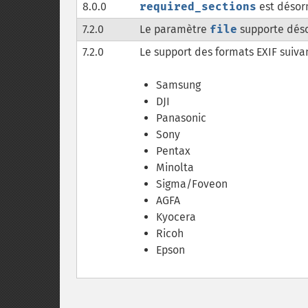
8.0.0
required_sections
est désor
7.2.0
Le paramètre
file
supporte désor
7.2.0
Le support des formats EXIF suivan
Samsung
DJI
Panasonic
Sony
Pentax
Minolta
Sigma/Foveon
AGFA
Kyocera
Ricoh
Epson