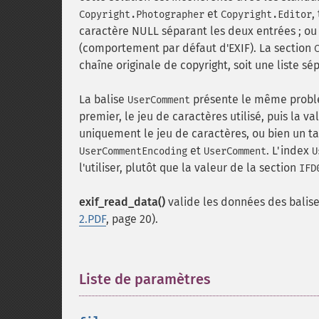
et
,
Copyright.Photographer
Copyright.Editor
caractère NULL séparant les deux entrées ; ou 
(comportement par défaut d'EXIF). La section
chaîne originale de copyright, soit une liste s
La balise
présente le même problèm
UserComment
premier, le jeu de caractères utilisé, puis la va
uniquement le jeu de caractères, ou bien un ta
et
. L'index
UserCommentEncoding
UserComment
U
l'utiliser, plutôt que la valeur de la section
IFD
exif_read_data()
valide les données des balises
2.PDF
, page 20).
Liste de paramètres
¶