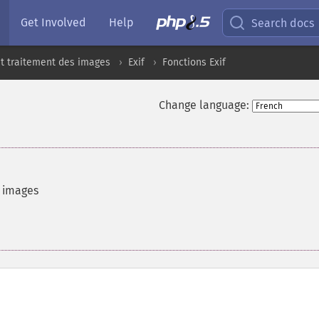
Get Involved
Help
Search docs
t traitement des images
Exif
Fonctions Exif
Change language:
 images
,