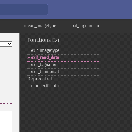
« exif_imagetype
exif_tagname »
Fonctions Exif
exif_​imagetype
exif_​read_​data
exif_​tagname
exif_​thumbnail
Deprecated
read_​exif_​data