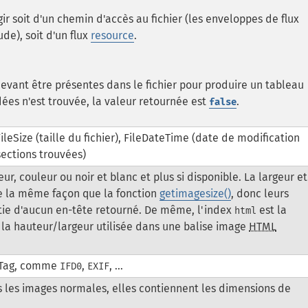
ir soit d'un chemin d'accès au fichier (les enveloppes de flux
e), soit d'un flux
resource
.
devant être présentes dans le fichier pour produire un tableau
ées n'est trouvée, la valeur retournée est
.
false
ileSize (taille du fichier), FileDateTime (date de modification
sections trouvées)
ur, couleur ou noir et blanc et plus si disponible. La largeur et
de la même façon que la fonction
getimagesize()
, donc leurs
rtie d'aucun en-tête retourné. De même, l'index
est la
html
 la hauteur/largeur utilisée dans une balise image
HTML
n Tag, comme
,
, ...
IFD0
EXIF
s les images normales, elles contiennent les dimensions de