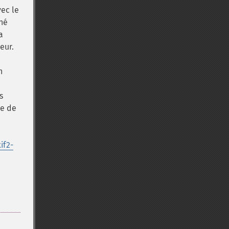
vec le
oné
a
eur.
n
s
le de
if2-