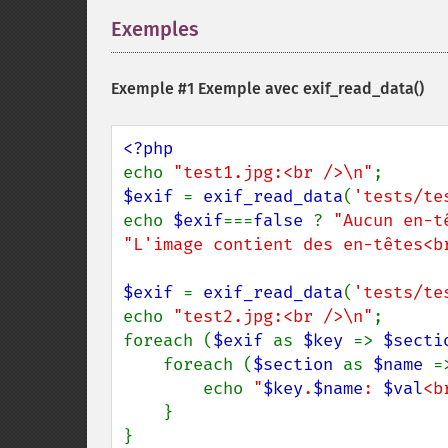
Exemples
¶
Exemple #1 Exemple avec
exif_read_data()
echo 
"test1.jpg:<br />\n"
$exif 
= 
exif_read_data
(
'tests/te
echo 
$exif
===
false 
? 
"Aucun en-t
"L'image contient des en-têtes<b
$exif 
= 
exif_read_data
(
'tests/te
echo 
"test2.jpg:<br />\n"
;

foreach (
$exif 
as 
$key 
=> 
$secti
    foreach (
$section 
as 
$name 
=
        echo 
"
$key
.
$name
: 
$val
<b
    }
