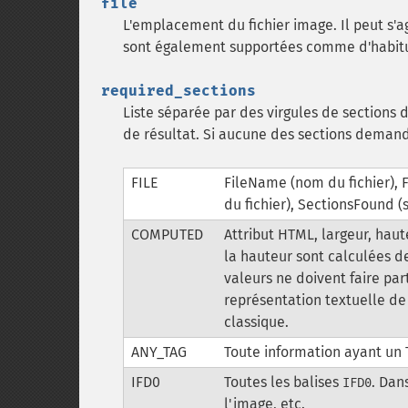
file
L'emplacement du fichier image. Il peut s'ag
sont également supportées comme d'habitud
required_sections
Liste séparée par des virgules de sections 
de résultat. Si aucune des sections demand
FILE
FileName (nom du fichier), F
du fichier), SectionsFound (
COMPUTED
Attribut HTML, largeur, haute
la hauteur sont calculées 
valeurs ne doivent faire pa
représentation textuelle de
classique.
ANY_TAG
Toute information ayant u
IFD0
Toutes les balises
. Dan
IFD0
l'image, etc.