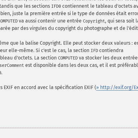
 tandis que les sections
contiennent le tableau d'octets a
IFD0
bien, juste la première entrée si le type de données était err
va aussi contenir une entrée
, qui sera soit l
COMPUTED
Copyright
éparée par des virgules du copyright du photographe et de l'édit
e que la balise Copyright. Elle peut stocker deux valeurs : e
leur elle-même. Si c'est le cas, la section
contiendra
IFD
bleau d'octets. La section
va stocker les deux entrée
COMPUTED
est disponible dans les deux cas, et il est préférab
serComment
.
0
 EXIF en accord avec la spécification EXIF (
» http://exif.org/Ex