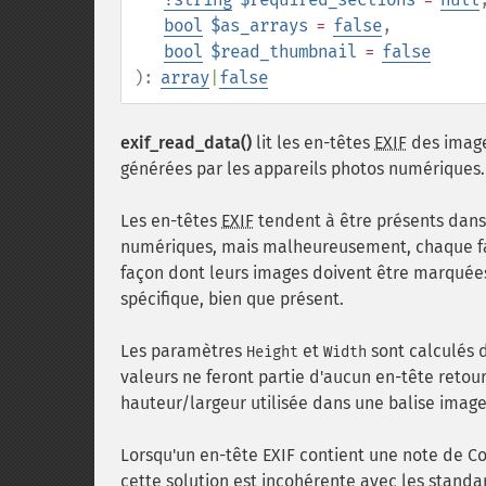
bool
$as_arrays
=
false
,
bool
$read_thumbnail
=
false
):
array
|
false
exif_read_data()
lit les en-têtes
EXIF
des images
générées par les appareils photos numériques.
Les en-têtes
EXIF
tendent à être présents dans
numériques, mais malheureusement, chaque fab
façon dont leurs images doivent être marquées,
spécifique, bien que présent.
Les paramètres
et
sont calculés 
Height
Width
valeurs ne feront partie d'aucun en-tête reto
hauteur/largeur utilisée dans une balise imag
Lorsqu'un en-tête EXIF contient une note de C
cette solution est incohérente avec les standar