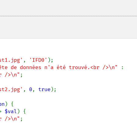
st1.jpg'
, 
'IFD0'
);

ête de données n'a été trouvé.<br />\n" 
: 
r />\n"
;

st2.jpg'
, 
0
, 
true
);

on
) {

> 
$val
) {

r />\n"
;
