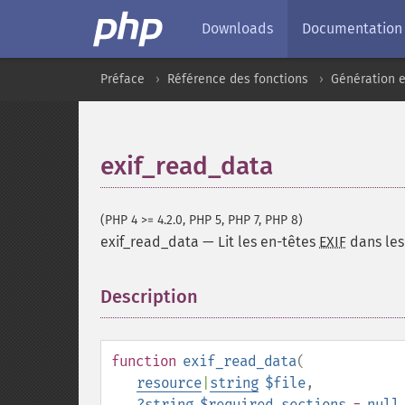
Downloads
Documentation
Préface
Référence des fonctions
Génération e
exif_read_data
(PHP 4 >= 4.2.0, PHP 5, PHP 7, PHP 8)
exif_read_data
—
Lit les en-têtes
EXIF
dans les
Description
¶
function
exif_read_data
(
resource
|
string
$file
,
?
string
$required_sections
=
null