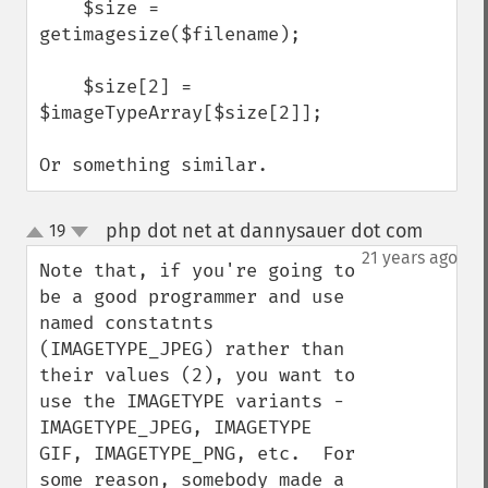
    $size = 
getimagesize($filename);

    $size[2] = 
$imageTypeArray[$size[2]];

Or something similar.
php dot net at dannysauer dot com
19
¶
up
down
21 years ago
Note that, if you're going to 
be a good programmer and use 
named constatnts 
(IMAGETYPE_JPEG) rather than 
their values (2), you want to 
use the IMAGETYPE variants - 
IMAGETYPE_JPEG, IMAGETYPE 
GIF, IMAGETYPE_PNG, etc.  For 
some reason, somebody made a 