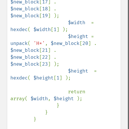
$new_block
[
17
] . 
$new_block
[
18
] . 
$new_block
[
19
] );

$width  
= 
hexdec
( 
$width
[
1
] );

$height 
= 
unpack
( 
'H*'
, 
$new_block
[
20
] . 
$new_block
[
21
] . 
$new_block
[
22
] . 
$new_block
[
23
] );

$height  
= 
hexdec
( 
$height
[
1
] );

                    return 
array( 
$width
, 
$height 
);

                }

            }

        }
