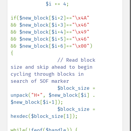
$i 
+= 
4
;

if(
$new_block
[
$i
+
2
]==
"\x4A" 
&& 
$new_block
[
$i
+
3
]==
"\x46" 
&& 
$new_block
[
$i
+
4
]==
"\x49" 
&& 
$new_block
[
$i
+
5
]==
"\x46" 
&& 
$new_block
[
$i
+
6
]==
"\x00"
) 
{

// Read block 
size and skip ahead to begin 
cycling through blocks in 
search of SOF marker

$block_size 
= 
unpack
(
"H*"
, 
$new_block
[
$i
] . 
$new_block
[
$i
+
1
]);

$block_size 
= 
hexdec
(
$block_size
[
1
]);

while(!
feof
(
$handle
)) {
