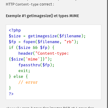
HTTP
correct :
Content-type
Exemple #1
getimagesize()
et types MIME
<?php

$size 
= 
getimagesize
(
$filename
$fp 
= 
fopen
(
$filename
, 
"rb"
);

if (
$size 
&& 
$fp
) {

header
(
"Content-type: 
{
$size
[
'mime'
]}
"
);

fpassthru
(
$fp
);

    exit;

} else {

?>