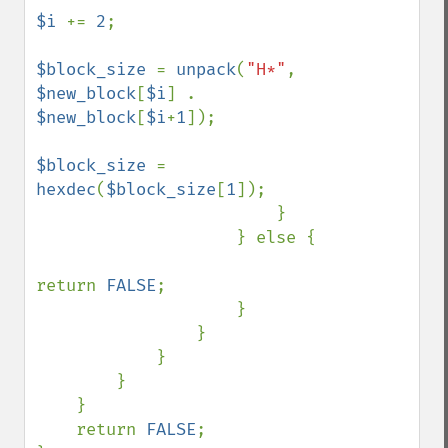
$i 
+= 
2
;

$block_size 
= 
unpack
(
"H*"
, 
$new_block
[
$i
] . 
$new_block
[
$i
+
1
]);

$block_size 
= 
hexdec
(
$block_size
[
1
]);

                        }

                    } else {

return 
FALSE
;

                    }

                }

            }

        }

    }

    return 
FALSE
;
