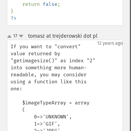
    return 
false
;

?>
tomasz at trejderowski dot pl
17
¶
up
down
12 years ago
If you want to "convert" 
value returned by 
"getimagesize()" as index "2" 
into something more human-
readable, you may consider 
using a function like this 
one:

    $imageTypeArray = array

    (

        0=>'UNKNOWN',

        1=>'GIF',

        2=>'JPEG',
