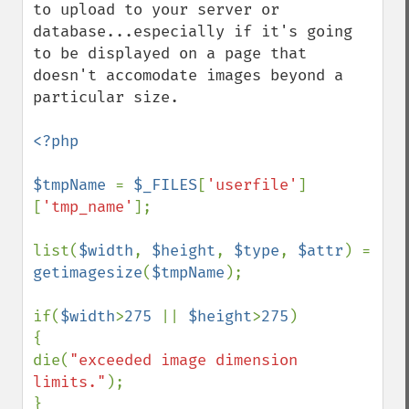
to upload to your server or 
database...especially if it's going 
to be displayed on a page that 
doesn't accomodate images beyond a 
particular size.

<?php

$tmpName 
= 
$_FILES
[
'userfile'
]
[
'tmp_name'
];

list(
$width
, 
$height
, 
$type
, 
$attr
) = 
getimagesize
(
$tmpName
);

if(
$width
>
275 
|| 
$height
>
275
)

{

die(
"exceeded image dimension 
limits."
);

}
