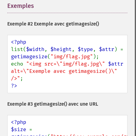
Exemples
¶
Exemple #2 Exemple avec
getimagesize()
list(
$width
, 
$height
, 
$type
, 
$attr
) = 
getimagesize
(
"img/flag.jpg"
);

echo 
"<img src=\"img/flag.jpg\" 
$attr
alt=\"Exemple avec getimagesize()\" 
/>"
?>
Exemple #3
getimagesize()
avec une URL
<?php

$size 
= 