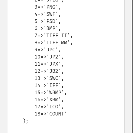
        3=>'PNG',

        4=>'SWF',

        5=>'PSD',

        6=>'BMP',

        7=>'TIFF_II',

        8=>'TIFF_MM',

        9=>'JPC',

        10=>'JP2',

        11=>'JPX',

        12=>'JB2',

        13=>'SWC',

        14=>'IFF',

        15=>'WBMP',

        16=>'XBM',

        17=>'ICO',

        18=>'COUNT'  

    );
