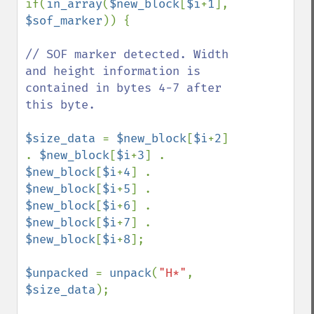
if(
in_array
(
$new_block
[
$i
+
1
], 
$sof_marker
)) {

// SOF marker detected. Width 
and height information is 
contained in bytes 4-7 after 
this byte.

$size_data 
= 
$new_block
[
$i
+
2
] 
. 
$new_block
[
$i
+
3
] . 
$new_block
[
$i
+
4
] . 
$new_block
[
$i
+
5
] . 
$new_block
[
$i
+
6
] . 
$new_block
[
$i
+
7
] . 
$new_block
[
$i
+
8
];

$unpacked 
= 
unpack
(
"H*"
, 
$size_data
);
