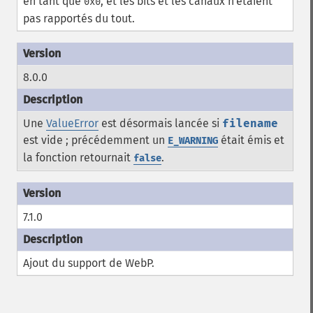
en tant que
, et les bits et les canaux n'étaient
0x0
pas rapportés du tout.
8.0.0
Une
ValueError
est désormais lancée si
filename
est vide ; précédemment un
était émis et
E_WARNING
la fonction retournait
.
false
7.1.0
Ajout du support de WebP.