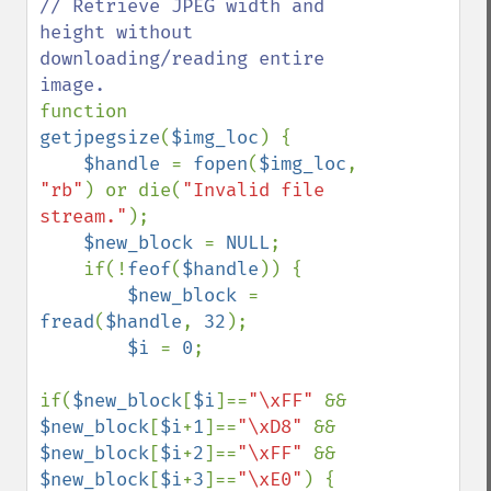
// Retrieve JPEG width and 
height without 
downloading/reading entire 
function 
getjpegsize
(
$img_loc
) {

$handle 
= 
fopen
(
$img_loc
, 
"rb"
) or die(
"Invalid file 
stream."
);

$new_block 
= 
NULL
;

    if(!
feof
(
$handle
)) {

$new_block 
= 
fread
(
$handle
, 
32
);

$i 
= 
0
;

if(
$new_block
[
$i
]==
"\xFF" 
&& 
$new_block
[
$i
+
1
]==
"\xD8" 
&& 
$new_block
[
$i
+
2
]==
"\xFF" 
&& 
$new_block
[
$i
+
3
]==
"\xE0"
) {
