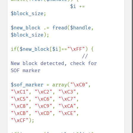
$i 
+= 
$block_size
;

$new_block 
.= 
fread
(
$handle
, 
$block_size
);

if(
$new_block
[
$i
]==
"\xFF"
) {

// 
New block detected, check for 
SOF marker

$sof_marker 
= array(
"\xC0"
, 
"\xC1"
, 
"\xC2"
, 
"\xC3"
, 
"\xC5"
, 
"\xC6"
, 
"\xC7"
, 
"\xC8"
, 
"\xC9"
, 
"\xCA"
, 
"\xCB"
, 
"\xCD"
, 
"\xCE"
, 
"\xCF"
);
