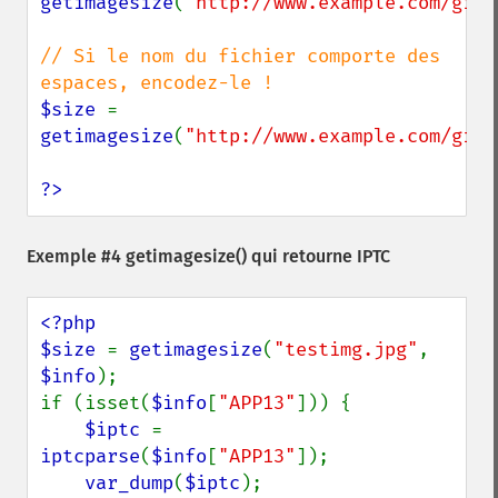
getimagesize
(
"http://www.example.com/gifs
// Si le nom du fichier comporte des 
$size 
= 
getimagesize
(
"http://www.example.com/gifs
?>
Exemple #4
getimagesize()
qui retourne IPTC
<?php

$size 
= 
getimagesize
(
"testimg.jpg"
, 
$info
);

if (isset(
$info
[
"APP13"
])) {

$iptc 
= 
iptcparse
(
$info
[
"APP13"
]);

var_dump
(
$iptc
);
