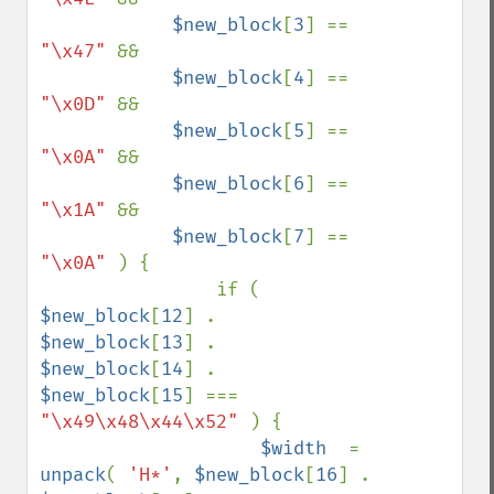
$new_block
[
3
] == 
"\x47" 
&&

$new_block
[
4
] == 
"\x0D" 
&&

$new_block
[
5
] == 
"\x0A" 
&&

$new_block
[
6
] == 
"\x1A" 
&&

$new_block
[
7
] == 
"\x0A" 
) {

                if ( 
$new_block
[
12
] . 
$new_block
[
13
] . 
$new_block
[
14
] . 
$new_block
[
15
] === 
"\x49\x48\x44\x52" 
) {

$width  
= 
unpack
( 
'H*'
, 
$new_block
[
16
] . 