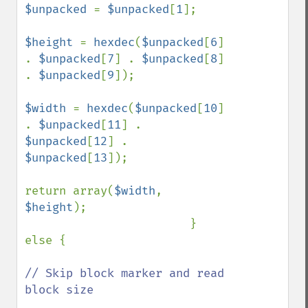
$unpacked 
= 
$unpacked
[
1
];

$height 
= 
hexdec
(
$unpacked
[
6
] 
. 
$unpacked
[
7
] . 
$unpacked
[
8
] 
. 
$unpacked
[
9
]);

$width 
= 
hexdec
(
$unpacked
[
10
] 
. 
$unpacked
[
11
] . 
$unpacked
[
12
] . 
$unpacked
[
13
]);

return array(
$width
, 
$height
);

                        } 
else {

// Skip block marker and read 
block size
