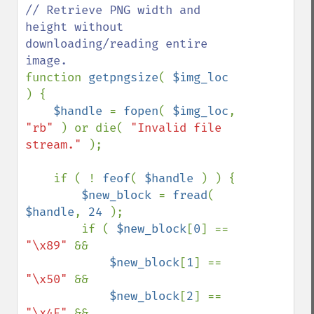
// Retrieve PNG width and 
height without 
downloading/reading entire 
function 
getpngsize
( 
$img_loc 
) {

$handle 
= 
fopen
( 
$img_loc
, 
"rb" 
) or die( 
"Invalid file 
stream." 
);

    if ( ! 
feof
( 
$handle 
) ) {

$new_block 
= 
fread
( 
$handle
, 
24 
);

        if ( 
$new_block
[
0
] == 
"\x89" 
&&

$new_block
[
1
] == 
"\x50" 
&&

$new_block
[
2
] == 
"\x4E" 
&&
