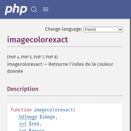
Change language:
imagecolorexact
(PHP 4, PHP 5, PHP 7, PHP 8)
imagecolorexact
—
Retourne l'index de la couleur
donnée
Description
¶
function
imagecolorexact
(
GdImage
$image
,
int
$red
,
int
$green
,