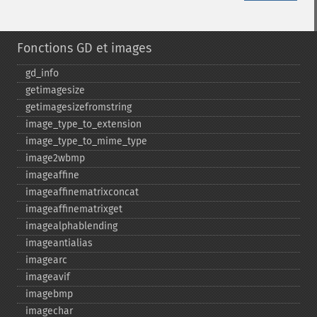
Fonctions GD et images
gd_​info
getimagesize
getimagesizefromstring
image_​type_​to_​extension
image_​type_​to_​mime_​type
image2wbmp
imageaffine
imageaffinematrixconcat
imageaffinematrixget
imagealphablending
imageantialias
imagearc
imageavif
imagebmp
imagechar