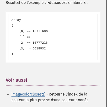
Résultat de l'exemple ci-dessus est similaire à :
Array

(

    [0] => 16711680

    [1] => 0

    [2] => 16777215

    [3] => 6618932

)
Voir aussi
¶
imagecolorclosest()
- Retourne l'index de la
couleur la plus proche d'une couleur donnée