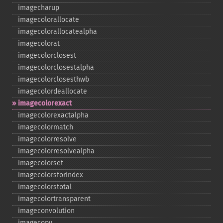
imagecharup
imagecolorallocate
imagecolorallocatealpha
imagecolorat
imagecolorclosest
imagecolorclosestalpha
imagecolorclosesthwb
imagecolordeallocate
imagecolorexact
imagecolorexactalpha
imagecolormatch
imagecolorresolve
imagecolorresolvealpha
imagecolorset
imagecolorsforindex
imagecolorstotal
imagecolortransparent
imageconvolution
imagecopy