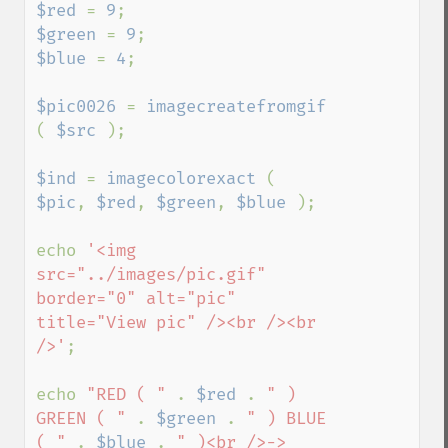
$red 
= 
9
$green 
= 
9
$blue 
= 
4
;

$pic0026 
= 
imagecreatefromgif 
( 
$src 
);

$ind 
= 
imagecolorexact 
( 
$pic
, 
$red
, 
$green
, 
$blue 
);

echo 
'<img 
src="../images/pic.gif" 
border="0" alt="pic" 
title="View pic" /><br /><br 
/>'
;

echo 
"RED ( " 
. 
$red 
. 
" ) 
GREEN ( " 
. 
$green 
. 
" ) BLUE 
( " 
. 
$blue 
. 
" )<br />-> 