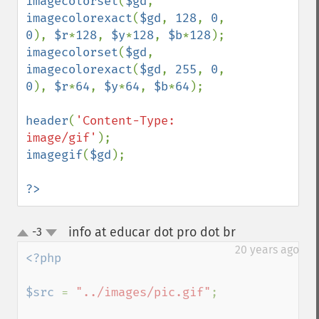
imagecolorset
(
$gd
, 
imagecolorexact
(
$gd
, 
128
, 
0
, 
0
), 
$r
*
128
, 
$y
*
128
, 
$b
*
128
imagecolorset
(
$gd
, 
imagecolorexact
(
$gd
, 
255
, 
0
, 
0
), 
$r
*
64
, 
$y
*
64
, 
$b
*
64
);

header
(
'Content-Type: 
image/gif'
imagegif
(
$gd
);

?>
info at educar dot pro dot br
-3
¶
up
down
20 years ago
<?php

$src 
= 
"../images/pic.gif"
;
