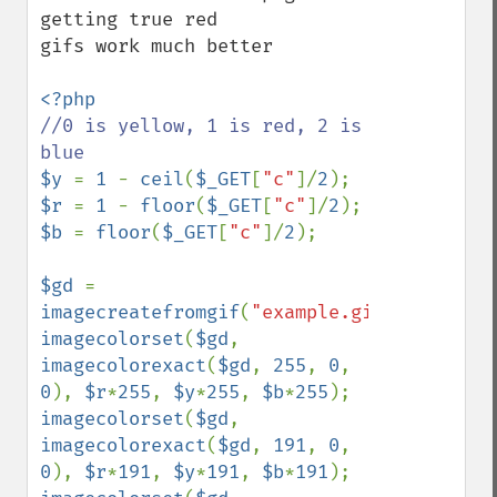
getting true red

gifs work much better

//0 is yellow, 1 is red, 2 is 
$y 
= 
1 
- 
ceil
(
$_GET
[
"c"
]/
2
$r 
= 
1 
- 
floor
(
$_GET
[
"c"
]/
2
$b 
= 
floor
(
$_GET
[
"c"
]/
2
);

$gd 
= 
imagecreatefromgif
(
"example.gif"
imagecolorset
(
$gd
, 
imagecolorexact
(
$gd
, 
255
, 
0
, 
0
), 
$r
*
255
, 
$y
*
255
, 
$b
*
255
imagecolorset
(
$gd
, 
imagecolorexact
(
$gd
, 
191
, 
0
, 
0
), 
$r
*
191
, 
$y
*
191
, 
$b
*
191