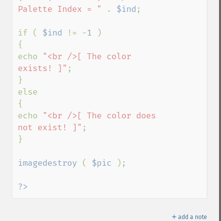
Palette Index = " 
. 
$ind
;

if ( 
$ind 
!= -
1 
)

{

echo 
"<br />[ The color 
exists! ]"
;

}

else

{

echo 
"<br />[ The color does 
not exist! ]"
;

}

imagedestroy 
( 
$pic 
);

?>
＋
add a note