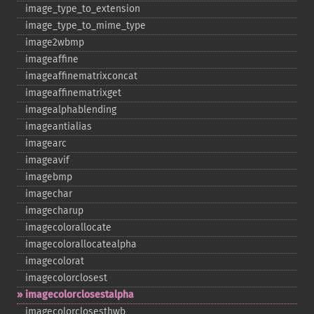
image_​type_​to_​extension
image_​type_​to_​mime_​type
image2wbmp
imageaffine
imageaffinematrixconcat
imageaffinematrixget
imagealphablending
imageantialias
imagearc
imageavif
imagebmp
imagechar
imagecharup
imagecolorallocate
imagecolorallocatealpha
imagecolorat
imagecolorclosest
imagecolorclosestalpha
imagecolorclosesthwb