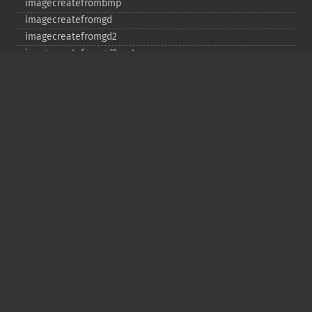
imagecreatefrombmp
imagecreatefromgd
imagecreatefromgd2
imagecreatefromgd2part
imagecreatefromgif
imagecreatefromjpeg
imagecreatefrompng
imagecreatefromstring
imagecreatefromtga
imagecreatefromwbmp
imagecreatefromwebp
imagecreatefromxbm
imagecreatefromxpm
imagecreatetruecolor
imagecrop
imagecropauto
imagedashedline
imageellipse
imagefill