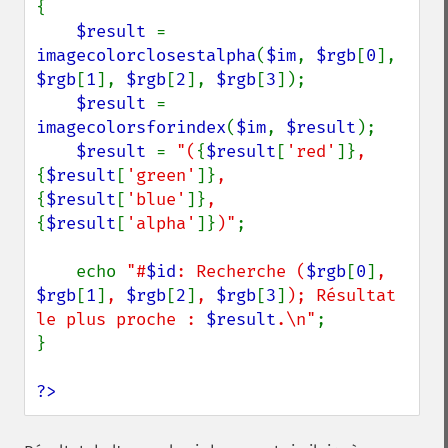
{

$result 
= 
imagecolorclosestalpha
(
$im
, 
$rgb
[
0
], 
$rgb
[
1
], 
$rgb
[
2
], 
$rgb
[
3
]);

$result 
= 
imagecolorsforindex
(
$im
, 
$result
);

$result 
= 
"(
{
$result
[
'red'
]}
, 
{
$result
[
'green'
]}
, 
{
$result
[
'blue'
]}
, 
{
$result
[
'alpha'
]}
)"
;

    echo 
"#
$id
: Recherche (
$rgb
[
0
]
, 
$rgb
[
1
]
, 
$rgb
[
2
]
, 
$rgb
[
3
]
); Résultat 
le plus proche : 
$result
.\n"
;

}

?>