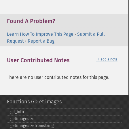
Found A Problem?
Learn How To Improve This Page
•
Submit a Pull
Request
•
Report a Bug
＋
User Contributed Notes
add a note
There are no user contributed notes for this page.
Fonctions GD et images
gd_​info
getimagesize
getimagesizefromstring