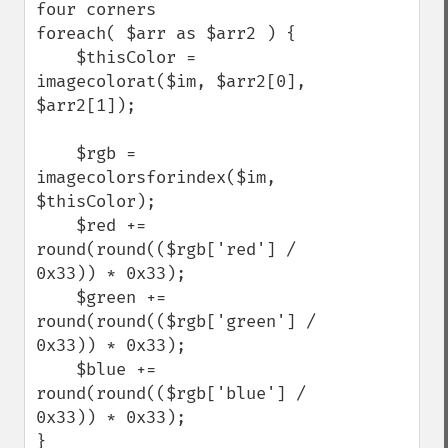
four corners

foreach( $arr as $arr2 ) {

    $thisColor = 
imagecolorat($im, $arr2[0], 
$arr2[1]); 

    $rgb = 
imagecolorsforindex($im, 
$thisColor); 

    $red += 
round(round(($rgb['red'] / 
0x33)) * 0x33); 

    $green += 
round(round(($rgb['green'] / 
0x33)) * 0x33); 

    $blue += 
round(round(($rgb['blue'] / 
0x33)) * 0x33); 

}
