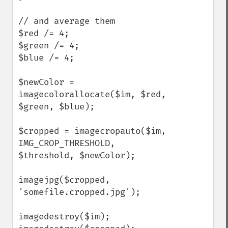
// and average them

$red /= 4;

$green /= 4;

$blue /= 4;

$newColor = 
imagecolorallocate($im, $red, 
$green, $blue);            

$cropped = imagecropauto($im, 
IMG_CROP_THRESHOLD, 
$threshold, $newColor);

imagejpg($cropped, 
'somefile.cropped.jpg');

imagedestroy($im);
