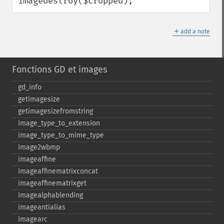
imagedestroy($cropped);
＋
add a note
Fonctions GD et images
gd_​info
getimagesize
getimagesizefromstring
image_​type_​to_​extension
image_​type_​to_​mime_​type
image2wbmp
imageaffine
imageaffinematrixconcat
imageaffinematrixget
imagealphablending
imageantialias
imagearc