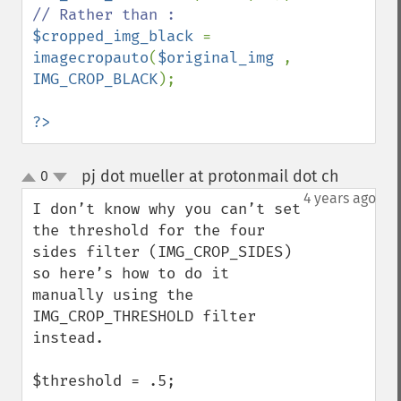
$cropped_img_black 
= 
imagecropauto
(
$original_img 
, 
IMG_CROP_BLACK
);

?>
pj dot mueller at protonmail dot ch
0
¶
up
down
4 years ago
I don’t know why you can’t set 
the threshold for the four 
sides filter (IMG_CROP_SIDES) 
so here’s how to do it 
manually using the 
IMG_CROP_THRESHOLD filter 
instead.

$threshold = .5;
