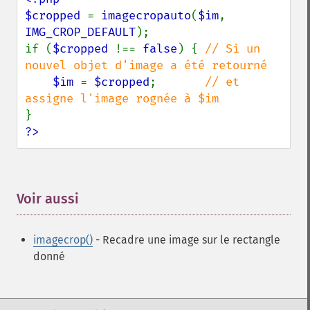
$cropped 
= 
imagecropauto
(
$im
, 
IMG_CROP_DEFAULT
);

if (
$cropped 
!== 
false
) { 
// Si un 
nouvel objet d'image a été retourné

$im 
= 
$cropped
;       
// et 
?>
Voir aussi
¶
imagecrop()
- Recadre une image sur le rectangle
donné