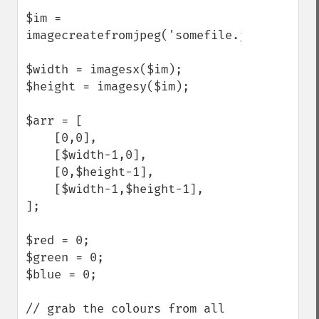
$im = 
imagecreatefromjpeg('somefile.jpg');

$width = imagesx($im);

$height = imagesy($im);

$arr = [

    [0,0],

    [$width-1,0],

    [0,$height-1],

    [$width-1,$height-1],

];

$red = 0;

$green = 0;

$blue = 0;

// grab the colours from all 