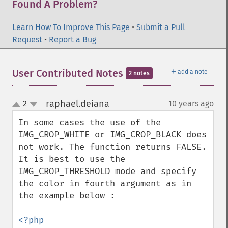
Found A Problem?
Learn How To Improve This Page
•
Submit a Pull
Request
•
Report a Bug
＋
User Contributed Notes
add a note
2 notes
raphael.deiana
2
10 years ago
¶
up
down
In some cases the use of the 
IMG_CROP_WHITE or IMG_CROP_BLACK does 
not work. The function returns FALSE. 
It is best to use the 
IMG_CROP_THRESHOLD mode and specify 
the color in fourth argument as in 
the example below :

<?php
