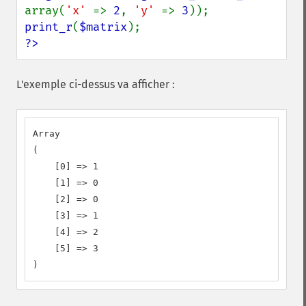
array(
'x' 
=> 
2
, 
'y' 
=> 
3
print_r
(
$matrix
?>
L'exemple ci-dessus va afficher :
Array

(

    [0] => 1

    [1] => 0

    [2] => 0

    [3] => 1

    [4] => 2

    [5] => 3

)