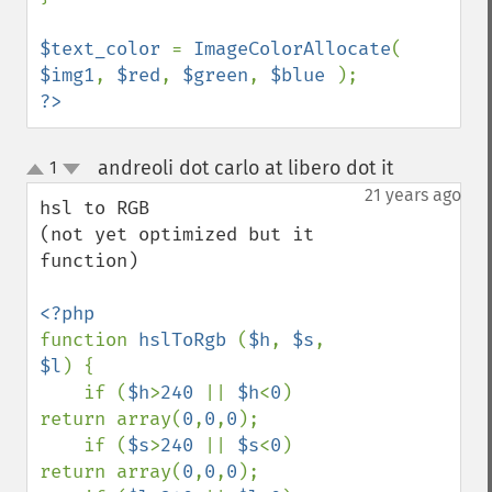
$text_color 
= 
ImageColorAllocate
( 
$img1
, 
$red
, 
$green
, 
$blue 
?>
andreoli dot carlo at libero dot it
1
¶
up
down
21 years ago
hsl to RGB

(not yet optimized but it 
function)

function 
hslToRgb 
(
$h
, 
$s
, 
$l
) {

    if (
$h
>
240 
|| 
$h
<
0
) 
return array(
0
,
0
,
0
);

    if (
$s
>
240 
|| 
$s
<
0
) 
return array(
0
,
0
,
0
);
