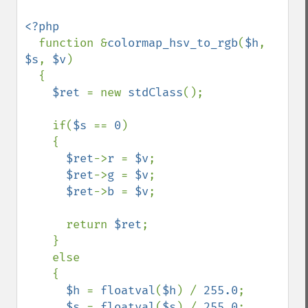
<?php

function &
colormap_hsv_to_rgb
(
$h
, 
$s
, 
$v
)

  {

$ret 
= new 
stdClass
();

    if(
$s 
== 
0
)

    {

$ret
->
r 
= 
$v
;

$ret
->
g 
= 
$v
;

$ret
->
b 
= 
$v
;

      return 
$ret
;

    }

    else

    {

$h 
= 
floatval
(
$h
) / 
255.0
;

$s 
= 
floatval
(
$s
) / 
255.0
;
