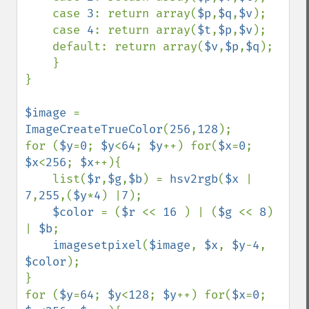
    case 
3
: return array(
$p
,
$q
,
$v
);

    case 
4
: return array(
$t
,
$p
,
$v
);

    default: return array(
$v
,
$p
,
$q
);

    }

}

$image 
= 
ImageCreateTrueColor
(
256
,
128
);

for (
$y
=
0
; 
$y
<
64
; 
$y
++) for(
$x
=
0
; 
$x
<
256
; 
$x
++){

    list(
$r
,
$g
,
$b
) = 
hsv2rgb
(
$x 
| 
7
,
255
,(
$y
*
4
) |
7
);

$color 
= (
$r 
<< 
16 
) | (
$g 
<< 
8
) 
| 
$b
;

imagesetpixel
(
$image
, 
$x
, 
$y
-
4
, 
$color
);

}

for (
$y
=
64
; 
$y
<
128
; 
$y
++) for(
$x
=
0
; 