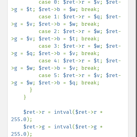
         case 
0
: 
$ret
->
r 
= 
$v
; 
$ret
-
>
g 
= 
$t
; 
$ret
->
b 
= 
$w
; break;

         case 
1
: 
$ret
->
r 
= 
$q
; 
$ret
-
>
g 
= 
$v
; 
$ret
->
b 
= 
$w
; break;

         case 
2
: 
$ret
->
r 
= 
$w
; 
$ret
-
>
g 
= 
$v
; 
$ret
->
b 
= 
$t
; break;

         case 
3
: 
$ret
->
r 
= 
$w
; 
$ret
-
>
g 
= 
$q
; 
$ret
->
b 
= 
$v
; break;

         case 
4
: 
$ret
->
r 
= 
$t
; 
$ret
-
>
g 
= 
$w
; 
$ret
->
b 
= 
$v
; break;

         case 
5
: 
$ret
->
r 
= 
$v
; 
$ret
-
>
g 
= 
$w
; 
$ret
->
b 
= 
$q
; break;

      }

    }

$ret
->
r 
= 
intval
(
$ret
->
r 
* 
255.0
);

$ret
->
g 
= 
intval
(
$ret
->
g 
* 
255.0
);
