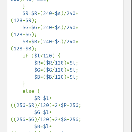
    }

$R
=
$R
+(
240
-
$s
)/
240
*
(
128
-
$R
);

$G
=
$G
+(
240
-
$s
)/
240
*
(
128
-
$G
);

$B
=
$B
+(
240
-
$s
)/
240
*
(
128
-
$B
);

    if (
$l
<
120
) {

$R
=(
$R
/
120
)*
$l
;

$G
=(
$G
/
120
)*
$l
;

$B
=(
$B
/
120
)*
$l
;

    }

    else {

$R
=
$l
*
((
256
-
$R
)/
120
)+
2
*
$R
-
256
;

$G
=
$l
*
((
256
-
$G
)/
120
)+
2
*
$G
-
256
;

$B
=
$l
*