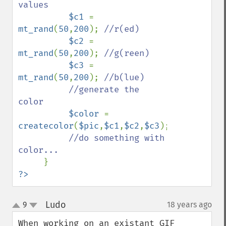
values

$c1 
= 
mt_rand
(
50
,
200
); 
//r(ed)

$c2 
= 
mt_rand
(
50
,
200
); 
//g(reen)

$c3 
= 
mt_rand
(
50
,
200
); 
//b(lue)

          //generate the 
color

$color 
= 
createcolor
(
$pic
,
$c1
,
$c2
,
$c3
);

//do something with 
color...

?>
Ludo
9
18 years ago
¶
up
down
When working on an existant GIF 