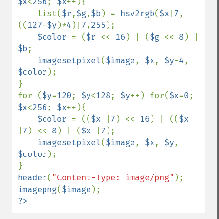
$x
<
256
; 
$x
++){

    list(
$r
,
$g
,
$b
) = 
hsv2rgb
(
$x
|
7
,
((
127
-
$y
)*
4
)|
7
,
255
);

$color 
= (
$r 
<< 
16
) | (
$g 
<< 
8
) | 
$b
;

imagesetpixel
(
$image
, 
$x
, 
$y
-
4
, 
$color
);

}

for (
$y
=
120
; 
$y
<
128
; 
$y
++) for(
$x
=
0
; 
$x
<
256
; 
$x
++){

$color 
= ((
$x 
|
7
) << 
16
) | ((
$x 
|
7
) << 
8
) | (
$x 
|
7
);

imagesetpixel
(
$image
, 
$x
, 
$y
, 
$color
);

header
(
"Content-Type: image/png"
imagepng
(
$image
?>