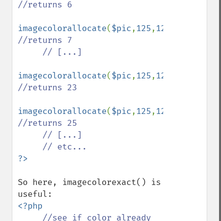
//returns 6

imagecolorallocate
(
$pic
,
125
,
125
,
125
); 
//returns 7

     // [...]

imagecolorallocate
(
$pic
,
125
,
125
,
125
); 
//returns 23

imagecolorallocate
(
$pic
,
125
,
125
,
125
); 
//returns 25

     // [...]

So here, imagecolorexact() is 
<?php

//see if color already 