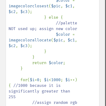
$color 
= 
imagecolorclosest
(
$pic
, 
$c1
, 
$c2
, 
$c3
);

               } else {

//palette 
NOT used up; assign new color

$color 
= 
imagecolorallocate
(
$pic
, 
$c1
, 
$c2
, 
$c3
);

               }

          }

          return 
$color
;

     }

     for(
$i
=
0
; 
$i
<
1000
; 
$i
++) 
{ 
//1000 because it is 
significantly greater than 
255

          //assign random rgb 