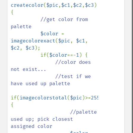
createcolor
(
$pic
,
$c1
,
$c2
,
$c3
) 
{

//get color from 
palette

$color 
= 
imagecolorexact
(
$pic
, 
$c1
, 
$c2
, 
$c3
);

          if(
$color
==-
1
) {

//color does 
not exist...

               //test if we 
have used up palette

if(
imagecolorstotal
(
$pic
)>=
255
) 
{

//palette 
used up; pick closest 
assigned color
