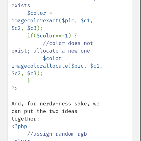
exists

$color 
= 
imagecolorexact
(
$pic
, 
$c1
, 
$c2
, 
$c3
);

     if(
$color
==-
1
) {

//color does not 
exist; allocate a new one

$color 
= 
imagecolorallocate
(
$pic
, 
$c1
, 
$c2
, 
$c3
);

And, for nerdy-ness sake, we 
can put the two ideas 
<?php

//assign random rgb 