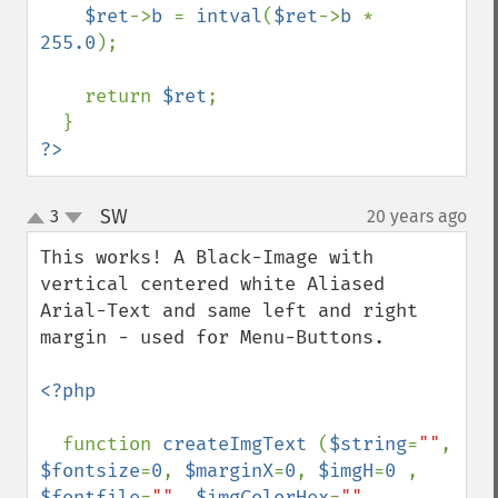
$ret
->
b 
= 
intval
(
$ret
->
b 
* 
255.0
);

    return 
$ret
;

?>
SW
3
20 years ago
¶
up
down
This works! A Black-Image with 
vertical centered white Aliased 
Arial-Text and same left and right 
margin - used for Menu-Buttons.

<?php

function 
createImgText 
(
$string
=
""
, 
$fontsize
=
0
, 
$marginX
=
0
, 
$imgH
=
0 
, 
$fontfile
=
""
, 
$imgColorHex
=
""
, 