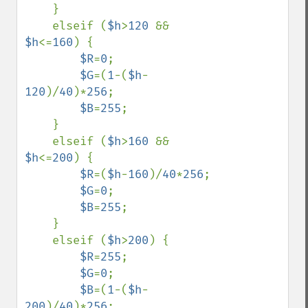
    }

    elseif (
$h
>
120 
&& 
$h
<=
160
) {

$R
=
0
;

$G
=(
1
-(
$h
-
120
)/
40
)*
256
;

$B
=
255
;

    }

    elseif (
$h
>
160 
&& 
$h
<=
200
) {

$R
=(
$h
-
160
)/
40
*
256
;

$G
=
0
;

$B
=
255
;

    }

    elseif (
$h
>
200
) {

$R
=
255
;

$G
=
0
;

$B
=(
1
-(
$h
-
200
)/
40
)*
256
;
