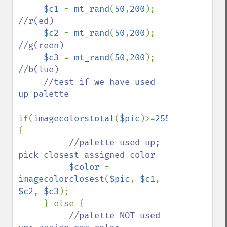
$c1 
= 
mt_rand
(
50
,
200
); 
//r(ed)

$c2 
= 
mt_rand
(
50
,
200
); 
//g(reen)

$c3 
= 
mt_rand
(
50
,
200
); 
//b(lue)

     //test if we have used 
up palette

if(
imagecolorstotal
(
$pic
)>=
255
) 
{

//palette used up; 
pick closest assigned color

$color 
= 
imagecolorclosest
(
$pic
, 
$c1
, 
$c2
, 
$c3
);

     } else {

//palette NOT used 