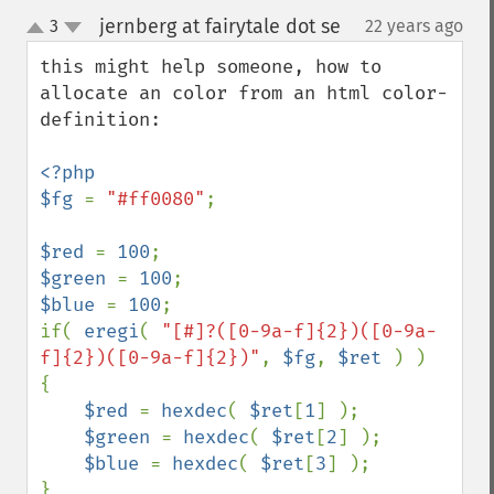
jernberg at fairytale dot se
3
22 years ago
¶
up
down
this might help someone, how to 
allocate an color from an html color-
definition:

<?php

$fg 
= 
"#ff0080"
;

$red 
= 
100
$green 
= 
100
$blue 
= 
100
;

if( 
eregi
( 
"[#]?([0-9a-f]{2})([0-9a-
f]{2})([0-9a-f]{2})"
, 
$fg
, 
$ret 
) )

{

$red 
= 
hexdec
( 
$ret
[
1
] );

$green 
= 
hexdec
( 
$ret
[
2
] );

$blue 
= 
hexdec
( 
$ret
[
3
] );

}
