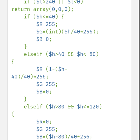
    if (
$l
>
240 
|| 
$l
<
0
) 
return array(
0
,
0
,
0
);     

    if (
$h
<=
40
) {

$R
=
255
;

$G
=(int)(
$h
/
40
*
256
);

$B
=
0
;

    }

    elseif (
$h
>
40 
&& 
$h
<=
80
) 
{

$R
=(
1
-(
$h
-
40
)/
40
)*
256
;

$G
=
255
;

$B
=
0
;

    }

    elseif (
$h
>
80 
&& 
$h
<=
120
) 
{

$R
=
0
;

$G
=
255
;

$B
=(
$h
-
80
)/
40
*
256
;
