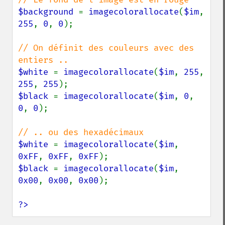
$background 
= 
imagecolorallocate
(
$im
, 
255
, 
0
, 
0
);

// On définit des couleurs avec des 
$white 
= 
imagecolorallocate
(
$im
, 
255
, 
255
, 
255
$black 
= 
imagecolorallocate
(
$im
, 
0
, 
0
, 
0
);

$white 
= 
imagecolorallocate
(
$im
, 
0xFF
, 
0xFF
, 
0xFF
$black 
= 
imagecolorallocate
(
$im
, 
0x00
, 
0x00
, 
0x00
);

?>