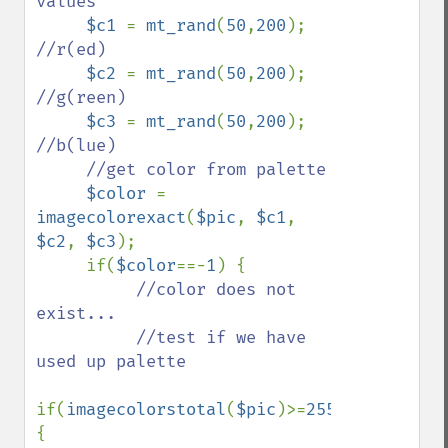
values

$c1 
= 
mt_rand
(
50
,
200
); 
//r(ed)

$c2 
= 
mt_rand
(
50
,
200
); 
//g(reen)

$c3 
= 
mt_rand
(
50
,
200
); 
//b(lue)

     //get color from palette

$color 
= 
imagecolorexact
(
$pic
, 
$c1
, 
$c2
, 
$c3
);

     if(
$color
==-
1
) {

//color does not 
exist...

          //test if we have 
used up palette

if(
imagecolorstotal
(
$pic
)>=
255
) 
{
