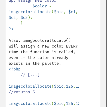
up; assign new color

$color 
= 
imagecolorallocate
(
$pic
, 
$c1
, 
$c2
, 
$c3
);

Also, imagecolorallocate() 
will assign a new color EVERY 
time the function is called, 
even if the color already 
<?php

// [...]

imagecolorallocate
(
$pic
,
125
,
125
,
125
); 
//returns 5

imagecolorallocate
(
$pic
,
125
,
125
,
125
); 