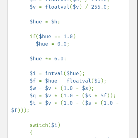
$v 
= 
floatval
(
$v
) / 
255.0
;

$hue 
= 
$h
;

      if(
$hue 
== 
1.0
)

$hue 
= 
0.0
;

$hue 
*= 
6.0
;

$i 
= 
intval
(
$hue
);

$f 
= 
$hue 
- 
floatval
(
$i
);

$w 
= 
$v 
* (
1.0 
- 
$s
);

$q 
= 
$v 
* (
1.0 
- (
$s 
* 
$f
));

$t 
= 
$v 
* (
1.0 
- (
$s 
* (
1.0 
- 
$f
)));

      switch(
$i
)

      {
