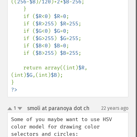
((
256
-
$B
)/
120
)+
2
*
$B
-
256
;

    }

    if (
$R
<
0
) 
$R
=
0
;

    if (
$R
>
255
) 
$R
=
255
;

    if (
$G
<
0
) 
$G
=
0
;

    if (
$G
>
255
) 
$G
=
255
;

    if (
$B
<
0
) 
$B
=
0
;

    if (
$B
>
255
) 
$B
=
255
;

    return array((int)
$R
,
(int)
$G
,(int)
$B
);

?>
smoli at paranoya dot ch
1
22 years ago
¶
up
down
Some of you maybe want to use HSV 
color model for drawing color 
selectors and circles:
