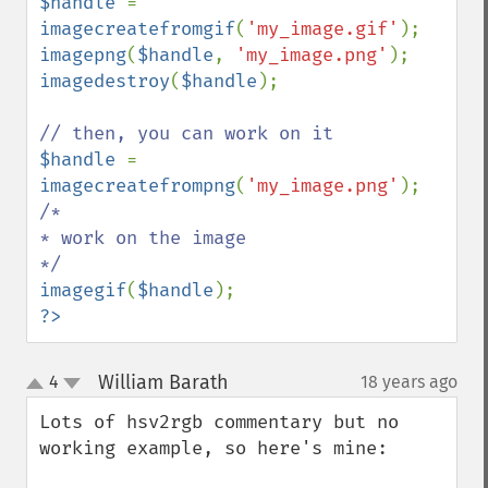
$handle 
= 
imagecreatefromgif
(
'my_image.gif'
imagepng
(
$handle
, 
'my_image.png'
imagedestroy
(
$handle
);

$handle 
= 
imagecreatefrompng
(
'my_image.png'
/*

* work on the image

imagegif
(
$handle
?>
William Barath
4
18 years ago
¶
up
down
Lots of hsv2rgb commentary but no 
working example, so here's mine:
