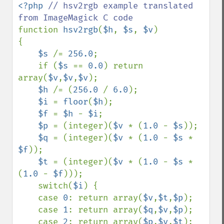
<?php 
// hsv2rgb example translated 
function 
hsv2rgb
(
$h
, 
$s
, 
$v
) 

{

$s 
/= 
256.0
;

    if (
$s 
== 
0.0
) return 
array(
$v
,
$v
,
$v
);

$h 
/= (
256.0 
/ 
6.0
);

$i 
= 
floor
(
$h
);

$f 
= 
$h 
- 
$i
;

$p 
= (integer)(
$v 
* (
1.0 
- 
$s
));

$q 
= (integer)(
$v 
* (
1.0 
- 
$s 
* 
$f
));

$t 
= (integer)(
$v 
* (
1.0 
- 
$s 
* 
(
1.0 
- 
$f
)));

    switch(
$i
) {

    case 
0
: return array(
$v
,
$t
,
$p
);

    case 
1
: return array(
$q
,
$v
,
$p
);

    case 
2
: return array(
$p
,
$v
,
$t
);
