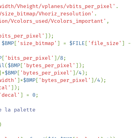
width/Vheight/vplanes/vbits_per_pixel'
.

Vsize_bitmap/Vhoriz_resolution'
.

ion/Vcolors_used/Vcolors_important'
, 
bits_per_pixel'
]);

 
$BMP
[
'size_bitmap'
] = 
$FILE
[
'file_size'
] - 
P
[
'bits_per_pixel'
]/
8
;

il
(
$BMP
[
'bytes_per_pixel'
]);

]*
$BMP
[
'bytes_per_pixel'
]/
4
);

width'
]*
$BMP
[
'bytes_per_pixel'
]/
4
);

cal'
]);

'decal'
] = 
0
;

 la palette


