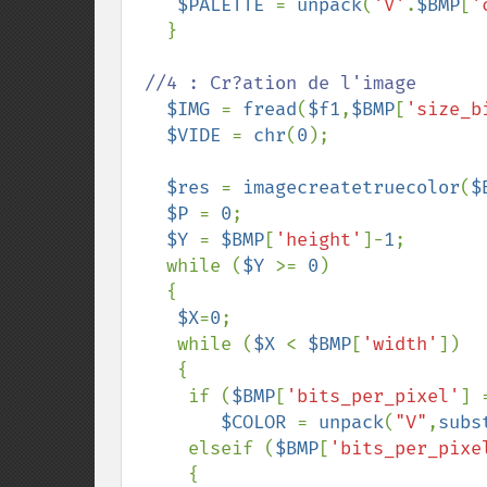
$PALETTE 
= 
unpack
(
'V'
.
$BMP
[
'
   }

//4 : Cr?ation de l'image

$IMG 
= 
fread
(
$f1
,
$BMP
[
'size_b
$VIDE 
= 
chr
(
0
);

$res 
= 
imagecreatetruecolor
(
$
$P 
= 
0
;

$Y 
= 
$BMP
[
'height'
]-
1
;

   while (
$Y 
>= 
0
)

   {

$X
=
0
;

    while (
$X 
< 
$BMP
[
'width'
])

    {

     if (
$BMP
[
'bits_per_pixel'
] 
$COLOR 
= 
unpack
(
"V"
,
subs
     elseif (
$BMP
[
'bits_per_pixe
     {  
