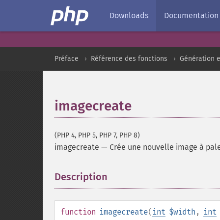
Downloads
Documentation
Préface
Référence des fonctions
Génération e
imagecreate
(PHP 4, PHP 5, PHP 7, PHP 8)
imagecreate
—
Crée une nouvelle image à pal
Description
¶
function
imagecreate
(
int
$width
,
int