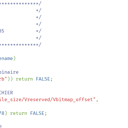
*************/

            */

            */

            */

5           */

            */

*************/

ename
)

inaire

rb"
)) return 
FALSE
;

HIER

ile_size/Vreserved/Vbitmap_offset"
, 
78
) return 
FALSE
;


