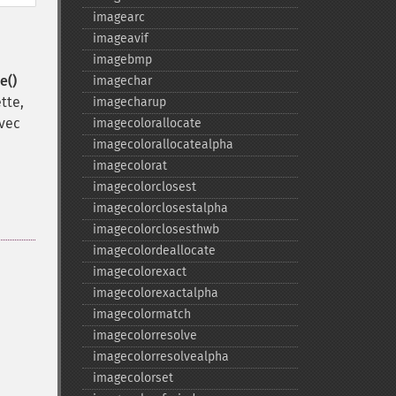
imagearc
imageavif
imagebmp
e()
imagechar
tte,
imagecharup
vec
imagecolorallocate
imagecolorallocatealpha
imagecolorat
imagecolorclosest
imagecolorclosestalpha
imagecolorclosesthwb
imagecolordeallocate
imagecolorexact
imagecolorexactalpha
imagecolormatch
imagecolorresolve
imagecolorresolvealpha
imagecolorset