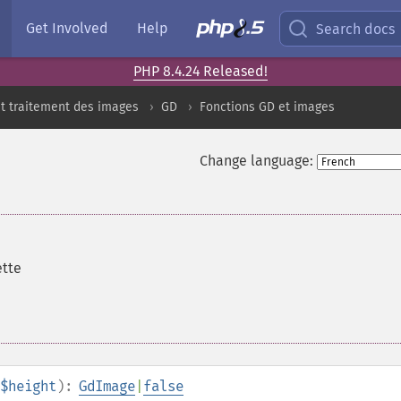
Get Involved
Help
Search docs
PHP 8.4.24 Released!
t traitement des images
GD
Fonctions GD et images
Change language:
ette
$height
):
GdImage
|
false