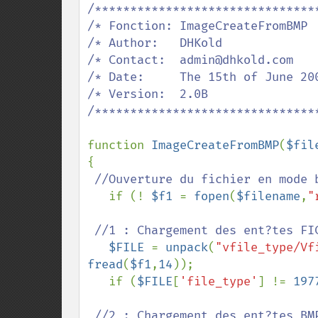
/********************************
/* Fonction: ImageCreateFromBMP  
/* Author:   DHKold              
/* Contact:  admin@dhkold.com    
/* Date:     The 15th of June 200
/* Version:  2.0B                
/********************************
function 
ImageCreateFromBMP
(
$fil
{

//Ouverture du fichier en mode b
if (! 
$f1 
= 
fopen
(
$filename
,
"
//1 : Chargement des ent?tes FIC
$FILE 
= 
unpack
(
"vfile_type/Vf
fread
(
$f1
,
14
));

   if (
$FILE
[
'file_type'
] != 
197
//2 : Chargement des ent?tes BMP