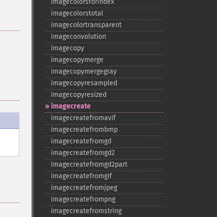
imagecolorsforindex
imagecolorstotal
imagecolortransparent
imageconvolution
imagecopy
imagecopymerge
imagecopymergegray
imagecopyresampled
imagecopyresized
imagecreate
imagecreatefromavif
imagecreatefrombmp
imagecreatefromgd
imagecreatefromgd2
imagecreatefromgd2part
imagecreatefromgif
imagecreatefromjpeg
imagecreatefrompng
imagecreatefromstring