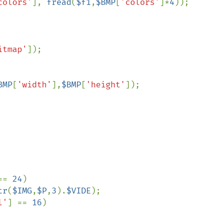
colors'
], 
fread
(
$f1
,
$BMP
[
'colors'
]*
4
));

itmap'
]);

BMP
[
'width'
],
$BMP
[
'height'
]);

== 
24
)

tr
(
$IMG
,
$P
,
3
).
$VIDE
);

l'
] == 
16
)
