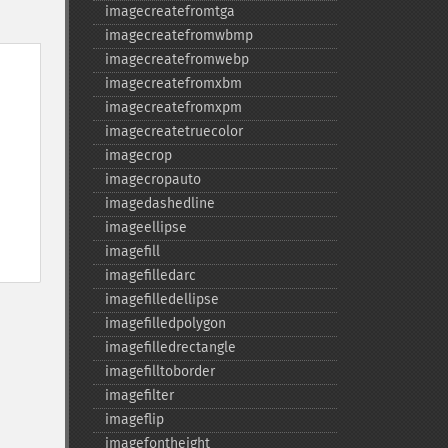
imagecreatefromtga
imagecreatefromwbmp
imagecreatefromwebp
imagecreatefromxbm
imagecreatefromxpm
imagecreatetruecolor
imagecrop
imagecropauto
imagedashedline
imageellipse
imagefill
imagefilledarc
imagefilledellipse
imagefilledpolygon
imagefilledrectangle
imagefilltoborder
imagefilter
imageflip
imagefontheight