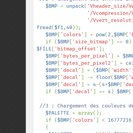
$BMP 
= 
unpack
(
'Vheader_size/V
'/Vcompression/
'/Vvert_resolut
fread
(
$f1
,
40
));

$BMP
[
'colors'
] = 
pow
(
2
,
$BMP
[
'
   if (
$BMP
[
'size_bitmap'
] == 
0
)
$FILE
[
'bitmap_offset'
];

$BMP
[
'bytes_per_pixel'
] = 
$BM
$BMP
[
'bytes_per_pixel2'
] = 
ce
$BMP
[
'decal'
] = (
$BMP
[
'width'
$BMP
[
'decal'
] -= 
floor
(
$BMP
[
'
$BMP
[
'decal'
] = 
4
-(
4
*
$BMP
[
'de
   if (
$BMP
[
'decal'
] == 
4
) 
$BMP
[
//3 : Chargement des couleurs de
$PALETTE 
= array();

   if (
$BMP
[
'colors'
] < 
16777216
)
   {
