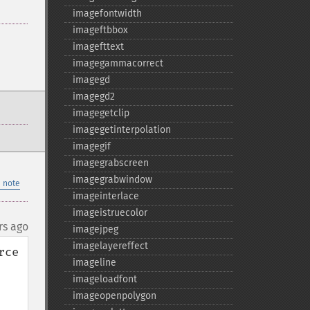
imagefontwidth
imageftbbox
imagefttext
imagegammacorrect
imagegd
imagegd2
imagegetclip
imagegetinterpolation
imagegif
imagegrabscreen
imagegrabwindow
 note
imageinterlace
imageistruecolor
rs ago
imagejpeg
imagelayereffect
ce 
imageline
imageloadfont
imageopenpolygon