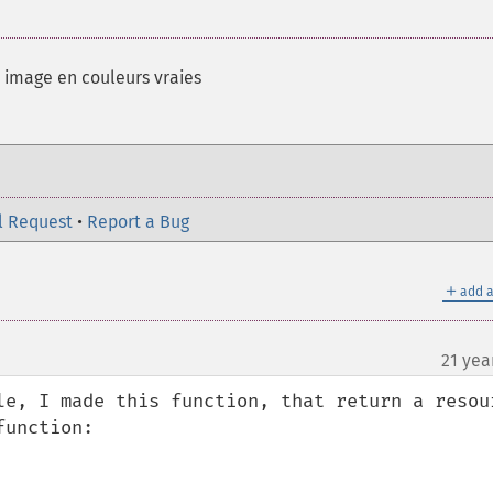
 image en couleurs vraies
l Request
•
Report a Bug
＋
add a
21 yea
le, I made this function, that return a resour
unction:
