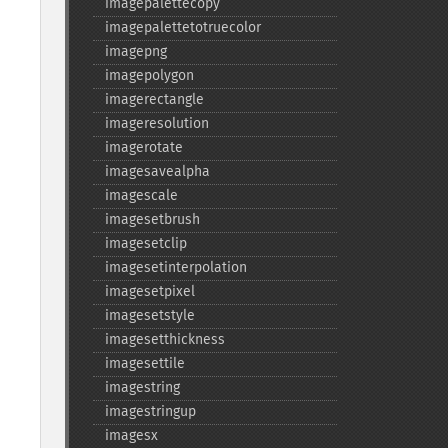
imagepalettecopy
imagepalettetotruecolor
imagepng
imagepolygon
imagerectangle
imageresolution
imagerotate
imagesavealpha
imagescale
imagesetbrush
imagesetclip
imagesetinterpolation
imagesetpixel
imagesetstyle
imagesetthickness
imagesettile
imagestring
imagestringup
imagesx