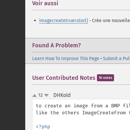
Voir aussi
¶
imagecreatetruecolor()
- Crée une nouvelle
Found A Problem?
Learn How To Improve This Page
•
Submit a Pul
User Contributed Notes
16 notes
DHKold
12
¶
up
down
to create an image from a BMP fi
like the others ImageCreateFrom f