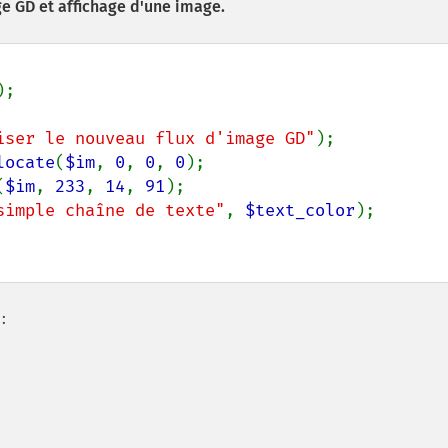
e GD et affichage d'une image.
iser le nouveau flux d'image GD"
locate
(
$im
, 
0
, 
0
, 
0
(
$im
, 
233
, 
14
, 
91
simple chaîne de texte"
, 
$text_color
: