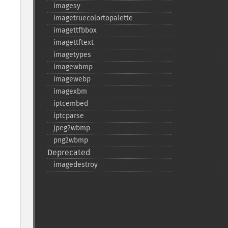
imagesy
imagetruecolortopalette
imagettfbbox
imagettftext
imagetypes
imagewbmp
imagewebp
imagexbm
iptcembed
iptcparse
jpeg2wbmp
png2wbmp
Deprecated
imagedestroy