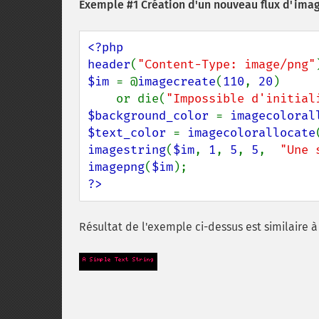
Exemple #1 Création d'un nouveau flux d'imag
<?php

header
(
"Content-Type: image/png"
$im 
= @
imagecreate
(
110
, 
20
)

    or die(
"Impossible d'initial
$background_color 
= 
imagecoloral
$text_color 
= 
imagecolorallocate
imagestring
(
$im
, 
1
, 
5
, 
5
,  
"Une 
imagepng
(
$im
?>
Résultat de l'exemple ci-dessus est similaire à 