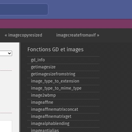
« imagecopyresized
imagecreatefromavif »
Fonctions GD et images
gd_​info
getimagesize
getimagesizefromstring
image_​type_​to_​extension
image_​type_​to_​mime_​type
image2wbmp
imageaffine
imageaffinematrixconcat
imageaffinematrixget
imagealphablending
imageantialias