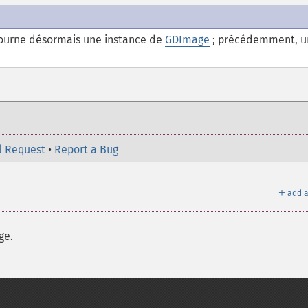
etourne désormais une instance de
GDImage
; précédemment, u
l Request
•
Report a Bug
＋
add a
ge.