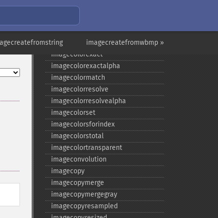
imagecolorclosest
imagecolorclosestalpha
imagecolorclosesthwb
agecreatefromstring
imagecolordeallocate
imagecreatefromwbmp »
imagecolorexact
imagecolorexactalpha
imagecolormatch
imagecolorresolve
imagecolorresolvealpha
imagecolorset
imagecolorsforindex
imagecolorstotal
imagecolortransparent
imageconvolution
imagecopy
imagecopymerge
imagecopymergegray
imagecopyresampled
imagecopyresized