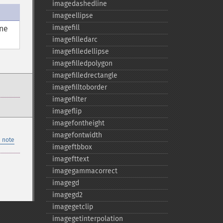
imagedashedline
imageellipse
imagefill
ne
imagefilledarc
imagefilledellipse
imagefilledpolygon
imagefilledrectangle
imagefilltoborder
imagefilter
imageflip
imagefontheight
imagefontwidth
 note
imageftbbox
imagefttext
imagegammacorrect
imagegd
imagegd2
imagegetclip
imagegetinterpolation