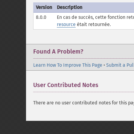
Version
Description
8.0.0
En cas de succès, cette fonction r
resource
était retournée.
Found A Problem?
Learn How To Improve This Page
•
Submit a Pul
User Contributed Notes
There are no user contributed notes for this pa