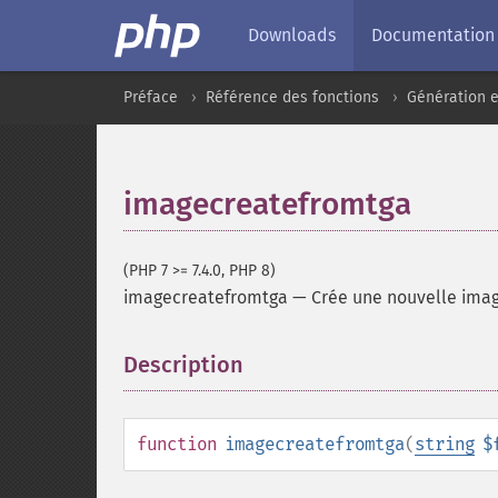
Downloads
Documentation
Préface
Référence des fonctions
Génération e
imagecreatefromtga
(PHP 7 >= 7.4.0, PHP 8)
imagecreatefromtga
—
Crée une nouvelle imag
Description
¶
function
imagecreatefromtga
(
string
$