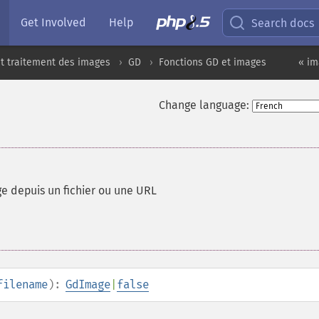
Get Involved
Help
Search docs
t traitement des images
GD
Fonctions GD et images
« im
Change language:
e depuis un fichier ou une URL
filename
):
GdImage
|
false