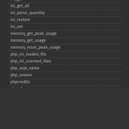
ini_​get_​all
ini_​parse_​quantity
ini_​restore
ini_​set
memory_​get_​peak_​usage
memory_​get_​usage
memory_​reset_​peak_​usage
php_​ini_​loaded_​file
php_​ini_​scanned_​files
php_​sapi_​name
php_​uname
phpcredits
phpinfo
phpversion
putenv
set_​include_​path
set_​time_​limit
sys_​get_​temp_​dir