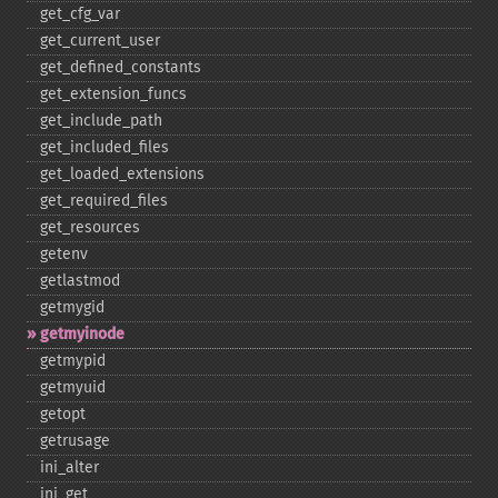
get_​cfg_​var
get_​current_​user
get_​defined_​constants
get_​extension_​funcs
get_​include_​path
get_​included_​files
get_​loaded_​extensions
get_​required_​files
get_​resources
getenv
getlastmod
getmygid
getmyinode
getmypid
getmyuid
getopt
getrusage
ini_​alter
ini_​get