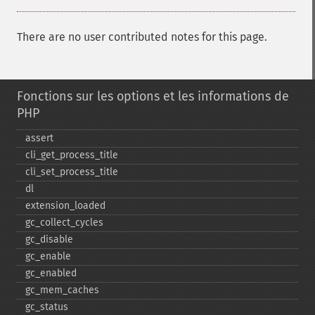
There are no user contributed notes for this page.
Fonctions sur les options et les informations de
PHP
assert
cli_​get_​process_​title
cli_​set_​process_​title
dl
extension_​loaded
gc_​collect_​cycles
gc_​disable
gc_​enable
gc_​enabled
gc_​mem_​caches
gc_​status