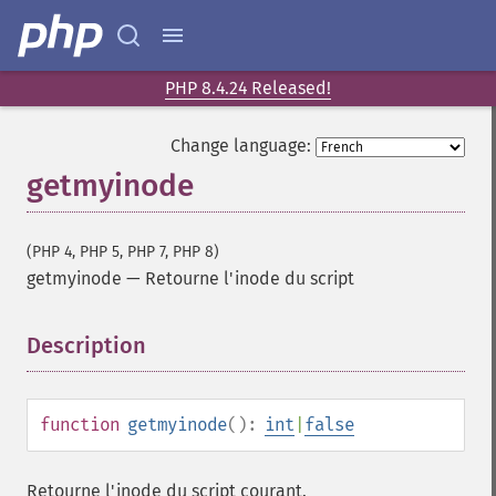
PHP 8.4.24 Released!
Change language:
getmyinode
(PHP 4, PHP 5, PHP 7, PHP 8)
getmyinode
—
Retourne l'inode du script
Description
¶
function
getmyinode
():
int
|
false
Retourne l'inode du script courant.